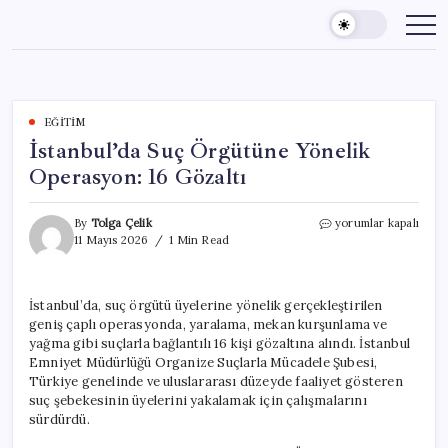
Skip
to
content
EĞITIM
İstanbul’da Suç Örgütüne Yönelik
Operasyon: 16 Gözaltı
İstanbul’da
By
Tolga Çelik
yorumlar kapalı
Suç
11 Mayıs 2026
1 Min Read
Örgütüne
Yönelik
Operasyon:
İstanbul’da, suç örgütü üyelerine yönelik gerçekleştirilen
16
geniş çaplı operasyonda, yaralama, mekan kurşunlama ve
Gözaltı
için
yağma gibi suçlarla bağlantılı 16 kişi gözaltına alındı. İstanbul
Emniyet Müdürlüğü Organize Suçlarla Mücadele Şubesi,
Türkiye genelinde ve uluslararası düzeyde faaliyet gösteren
suç şebekesinin üyelerini yakalamak için çalışmalarını
sürdürdü.