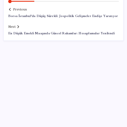
Previous
Borsa İstanbul’da Düşüş Sürekli: Jeopolitik Gelişmeler Endişe Yaratıyor
Next
En Düşük Emekli Maaşında Güncel Rakamlar: Hesaplamalar Yenilendi
SON YAZILAR
VakıfBank ikinci çeyrekte 16,7 milyar TL net kâr elde
etti
Bellek Pazarında Yeni Dönem: HP ve Asus Çinli