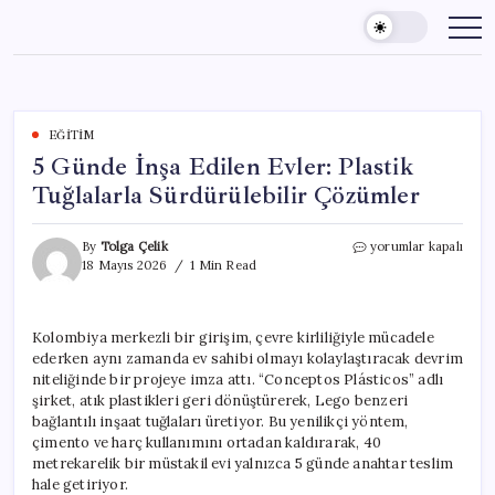
Skip
to
content
EĞITIM
5 Günde İnşa Edilen Evler: Plastik
Tuğlalarla Sürdürülebilir Çözümler
5
By
Tolga Çelik
yorumlar kapalı
Günde
18 Mayıs 2026
1 Min Read
İnşa
Edilen
Evler:
Kolombiya merkezli bir girişim, çevre kirliliğiyle mücadele
Plastik
ederken aynı zamanda ev sahibi olmayı kolaylaştıracak devrim
Tuğlalarla
Sürdürülebilir
niteliğinde bir projeye imza attı. “Conceptos Plásticos” adlı
Çözümler
şirket, atık plastikleri geri dönüştürerek, Lego benzeri
için
bağlantılı inşaat tuğlaları üretiyor. Bu yenilikçi yöntem,
çimento ve harç kullanımını ortadan kaldırarak, 40
metrekarelik bir müstakil evi yalnızca 5 günde anahtar teslim
hale getiriyor.