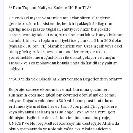
**Evin Toplam Maliyeti Sadece 310 Bin TL**
Geleneksel inşaat yöntemlerinin aylar süren süreçlerini
geride bırakan bu sistemde, her biri yaklaşık 3 kilogram
ağırlığındaki plastik tuğlalar, şantiyeye hazır bir şekilde
ulaştırılıyor. İçinde iki oda, bir salon, mutfak ve banyo bulunan
standart bir evin toplam maliyeti ise yalnızca 6 bin 800 dolar
(yaklaşık 310 bin TL) olarak belirleniyor. Usta işçilik veya özel
bir iş gücü gerektirmeyen bu modüler evler, deprem
yönetmeliklerine uygunlukları ile dikkat çekiyor ve yangın,
sıcaklık ve ses izolasyonu konularında da üst düzey yalıtım
sağlıyor.
**500 Yılda Yok Olacak Atıkları Yeniden Değerlendiriyorlar**
Bu proje, sadece ekonomik ve hızlı barınma çözümleri
sunmanın ötesinde güçlü bir çevresel dönüşümü de temsil
ediyor. Doğada yok olması 500 yılı bulan plastik atıkların
eritilmesiyle üretilen her ev, tam 6 ton plastiğin çöplüklere
veya okyanuslara karışmasını engelliyor. Ayrıca yerel geri
dönüşüm işçilerine de istihdam imkânı sunan bu proje,
UNICEF ve Norveç Mülteci Konseyi’nin desteğiyle Afrika’da
okul yapımlarında ve Kolombiya’da evsiz kalan ailelerin