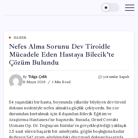
Skip
to
content
HABER
Nefes Alma Sorunu Dev Tiroidle
Mücadele Eden Hastaya Bilecik’te
Çözüm Bulundu
Nefes
By
Tolga Çelik
yorumlar kapalı
Alma
11 Mayıs 2026
1 Min Read
Sorunu
Dev
Tiroidle
54 yaşındaki bir hasta, boynunda yıllardır büyüyen dev tiroid
Mücadele
dokusu nedeniyle nefes almakta güçlük çekiyordu. Bu zor
Eden
Hastaya
durumdan kurtulmak için il dışından Bilecik Eğitim ve
Bilecik’te
Araştırma Hastanesi’ne başvurdu. Burada, Genel Cerrahi
Çözüm
Uzmanı Op. Dr. Doğuşcan Kurular’ın gerçekleştirdiği yaklaşık
Bulundu
2,5 saat süren başarılı bir ameliyatla, göğüs boşluğuna kadar
için
ilerleyen 542 gram ağırlığındaki dev tiroid dokusu başarıyla