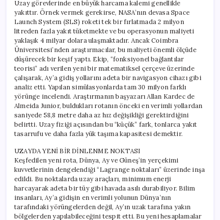
Uzay görevlerinde en büyük harcama kalemi genellikle
yakıttır. Örnek vermek gerekirse, NASA’nın devasa Space
Launch System (SLS) roketi tek bir fırlatmada 2 milyon
litreden fazla yakıt tüketmekte ve bu operasyonun maliyeti
yaklaşık 4 milyar dolara ulaşmaktadır. Ancak Coimbra
Üniversitesi’nden araştırmacılar, bu maliyeti önemli ölçüde
düşürecek bir keşif yaptı. Ekip, “fonksiyonel bağlantılar
teorisi” adı verilen yeni bir matematiksel çerçeve üzerinde
çalışarak, Ay’a gidiş yollarını adeta bir navigasyon cihazı gibi
analiz etti. Yapılan simülasyonlarda tam 30 milyon farklı
yörünge incelendi. Araştırmanın başyazarı Allan Kardec de
Almeida Junior, buldukları rotanın önceki en verimli yollardan
saniyede 58,8 metre daha az hız değişikliği gerektirdiğini
belirtti. Uzay fiziği açısından bu “küçük” fark, tonlarca yakıt
tasarrufu ve daha fazla yük taşıma kapasitesi demektir.
UZAYDA YENİ BİR DİNLENME NOKTASI
Keşfedilen yeni rota, Dünya, Ay ve Güneş’in yerçekimi
kuvvetlerinin dengelendiği “Lagrange noktaları” üzerinde inşa
edildi. Bu noktalarda uzay araçları, minimum enerji
harcayarak adeta bir tüy gibi havada asılı durabiliyor. Bilim
insanları, Ay’a gidişin en verimli yolunun Dünya’nın
tarafındaki yörüngelerden değil, Ay’ın uzak tarafına yakın
bölgelerden yapılabileceğini tespit etti. Bu yeni hesaplamalar