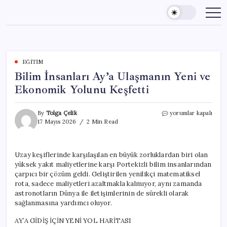
Skip
to
content
EĞITIM
Bilim İnsanları Ay’a Ulaşmanın Yeni ve
Ekonomik Yolunu Keşfetti
Bilim
By
Tolga Çelik
yorumlar kapalı
İnsanları
17 Mayıs 2026
2 Min Read
Ay’a
Ulaşmanın
Yeni
Uzay keşiflerinde karşılaşılan en büyük zorluklardan biri olan
ve
yüksek yakıt maliyetlerine karşı Portekizli bilim insanlarından
Ekonomik
Yolunu
çarpıcı bir çözüm geldi. Geliştirilen yenilikçi matematiksel
Keşfetti
rota, sadece maliyetleri azaltmakla kalmıyor, aynı zamanda
için
astronotların Dünya ile iletişimlerinin de sürekli olarak
sağlanmasına yardımcı oluyor.
AY’A GİDİŞ İÇİN YENİ YOL HARİTASI