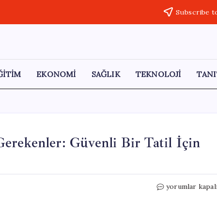
Subscribe t
ĞİTİM
EKONOMİ
SAĞLIK
TEKNOLOJİ
TANI
rekenler: Güvenli Bir Tatil İçin
Yola
yorumlar kapal
Çıkmadan
Önce
Bilmeniz