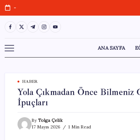
Skip
-
to
content
https://www.facebook.com/
https://twitter.com/
https://t.me/
https://www.instagram.com/
https://youtube.com/
ANA SAYFA
E
HABER
Yola Çıkmadan Önce Bilmeniz Ge
İpuçları
By
Tolga Çelik
17 Mayıs 2026
1 Min Read