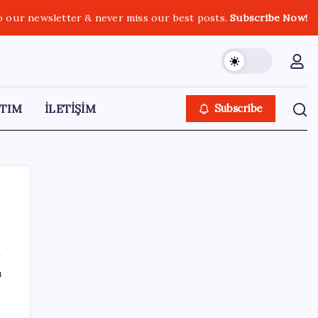
o our newsletter & never miss our best posts.
Subscribe Now!
TIM
İLETİŞİM
Subscribe
SON YAZILAR
ı
HPV’ye karşı geliştirilen sakız virüsü yüzde
93 azalttı