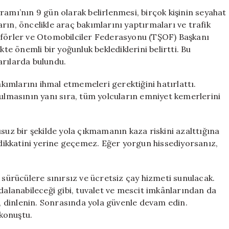
Gerekenler:
ramı’nın 9 gün olarak belirlenmesi, birçok kişinin seyahat
Güvenli
rın, öncelikle araç bakımlarını yaptırmaları ve trafik
Bir
Şoförler ve Otomobilciler Federasyonu (TŞOF) Başkanı
Tatil
kte önemli bir yoğunluk beklediklerini belirtti. Bu
İçin
arılarda bulundu.
İpuçları
için
akımlarını ihmal etmemeleri gerektiğini hatırlattı.
yulmasının yanı sıra, tüm yolcuların emniyet kemerlerini
suz bir şekilde yola çıkmamanın kaza riskini azalttığına
n dikkatini yerine geçemez. Eğer yorgun hissediyorsanız,
 sürücülere sınırsız ve ücretsiz çay hizmeti sunulacak.
ydalanabileceği gibi, tuvalet ve mescit imkânlarından da
n, dinlenin. Sonrasında yola güvenle devam edin.
konuştu.