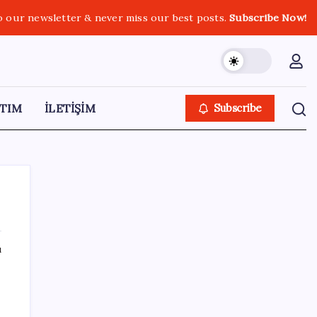
o our newsletter & never miss our best posts.
Subscribe Now!
TIM
İLETİŞİM
Subscribe
ı
SON YAZILAR
HPV’ye karşı geliştirilen sakız virüsü yüzde
93 azalttı