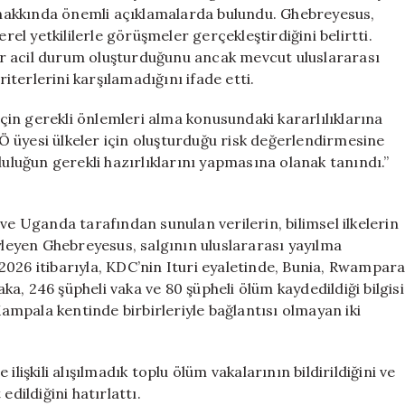
Acil
hakkında önemli açıklamalarda bulundu. Ghebreyesus,
Durum
rel yetkililerle görüşmeler gerçekleştirdiğini belirtti.
İlanı
 bir acil durum oluşturduğunu ancak mevcut uluslararası
Geliyor
terlerini karşılamadığını ifade etti.
için
in gerekli önlemleri alma konusundaki kararlılıklarına
 üyesi ülkeler için oluşturduğu risk değerlendirmesine
luluğun gerekli hazırlıklarını yapmasına olanak tanındı.”
ve Uganda tarafından sunulan verilerin, bilimsel ilkelerin
öyleyen Ghebreyesus, salgının uluslararası yayılma
s 2026 itibarıyla, KDC’nin Ituri eyaletinde, Bunia, Rwampar
a, 246 şüpheli vaka ve 80 şüpheli ölüm kaydedildiği bilgisi
Kampala kentinde birbirleriyle bağlantısı olmayan iki
lişkili alışılmadık toplu ölüm vakalarının bildirildiğini ve
edildiğini hatırlattı.