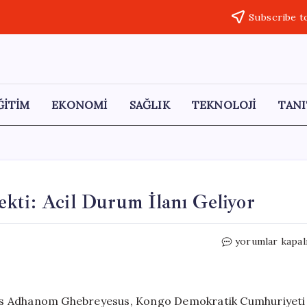
Subscribe t
ĞİTİM
EKONOMİ
SAĞLIK
TEKNOLOJİ
TANI
kti: Acil Durum İlanı Geliyor
DSÖ,
yorumlar kapal
Ebola
Salgınına
Dikkat
Çekti:
ros Adhanom Ghebreyesus, Kongo Demokratik Cumhuriyeti