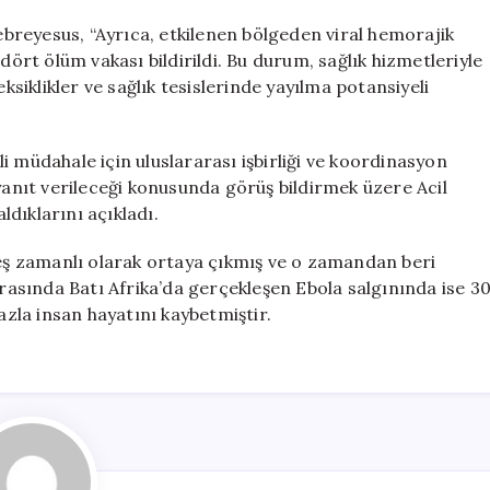
reyesus, “Ayrıca, etkilenen bölgeden viral hemorajik
dört ölüm vakası bildirildi. Bu durum, sağlık hizmetleriyle
eksiklikler ve sağlık tesislerinde yayılma potansiyeli
i müdahale için uluslararası işbirliği ve koordinasyon
 yanıt verileceği konusunda görüş bildirmek üzere Acil
dıklarını açıkladı.
 eş zamanlı olarak ortaya çıkmış ve o zamandan beri
arasında Batı Afrika’da gerçekleşen Ebola salgınında ise 3
azla insan hayatını kaybetmiştir.