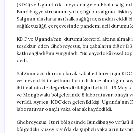
(KDC) ve Uganda’da meydana gelen Ebola salgını 
Bundibugyo virüsünün yol açtığı bu salgına ilişkin ye
Salgının uluslararası halk sağlığı açısından ciddi
sağlık tüzüğü çerçevesinde pandemi acil durumu kri
KDC ve Uganda’nın, durumu kontrol altına almak iç
teşekkür eden Ghebreyesus, bu çabaların diğer DSÖ
katkı sağladığını vurguladı. “Bu sayede küresel top
dedi.
Salgının acil durum olarak kabul edilmesi için KDC 
ve mevcut bilimsel kanıtların dikkate alındığını s
ihtimalinin de değerlendirildiğini belirtti. 16 Mayı
ve Mongbwalu bölgelerinde 8 laboratuvar onaylı vak
verildi. Ayrıca, KDC’den gelen iki kişi, Uganda’nın 
laboratuvar onaylı vaka olarak kaydedildi.
Ghebreyesus, Ituri bölgesinde Bundibugyo virüsü ile i
bölgedeki Kuzey Kivu’da da şüpheli vakaların tespit 