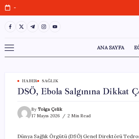
Skip
-
to
content
https://www.facebook.com/
https://twitter.com/
https://t.me/
https://www.instagram.com/
https://youtube.com/
ANA SAYFA
E
HABER
SAĞLIK
DSÖ, Ebola Salgınına Dikkat Çe
By
Tolga Çelik
17 Mayıs 2026
2 Min Read
Dünya Sağlık Örgütü (DSÖ) Genel Direktörü Ted