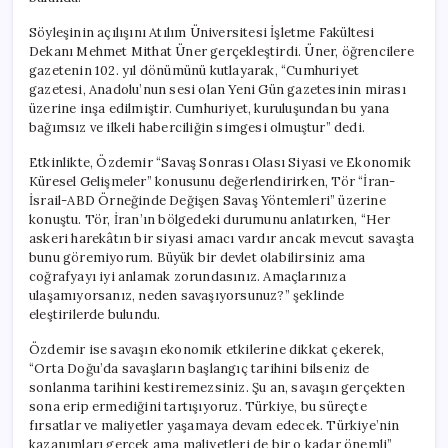
Söyleşinin açılışını Atılım Üniversitesi İşletme Fakültesi
Dekanı Mehmet Mithat Üner gerçekleştirdi. Üner, öğrencilere
gazetenin 102. yıl dönümünü kutlayarak, “Cumhuriyet
gazetesi, Anadolu’nun sesi olan Yeni Gün gazetesinin mirası
üzerine inşa edilmiştir. Cumhuriyet, kuruluşundan bu yana
bağımsız ve ilkeli haberciliğin simgesi olmuştur” dedi.
Etkinlikte, Özdemir “Savaş Sonrası Olası Siyasi ve Ekonomik
Küresel Gelişmeler” konusunu değerlendirirken, Tör “İran-
İsrail-ABD Örneğinde Değişen Savaş Yöntemleri” üzerine
konuştu. Tör, İran’ın bölgedeki durumunu anlatırken, “Her
askeri harekâtın bir siyasi amacı vardır ancak mevcut savaşta
bunu göremiyorum. Büyük bir devlet olabilirsiniz ama
coğrafyayı iyi anlamak zorundasınız. Amaçlarınıza
ulaşamıyorsanız, neden savaşıyorsunuz?” şeklinde
eleştirilerde bulundu.
Özdemir ise savaşın ekonomik etkilerine dikkat çekerek,
“Orta Doğu’da savaşların başlangıç tarihini bilseniz de
sonlanma tarihini kestiremezsiniz. Şu an, savaşın gerçekten
sona erip ermediğini tartışıyoruz. Türkiye, bu süreçte
fırsatlar ve maliyetler yaşamaya devam edecek. Türkiye’nin
kazanımları gerçek ama maliyetleri de bir o kadar önemli”