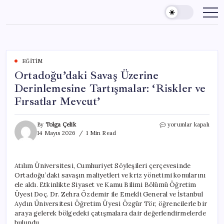
Skip
to
content
EĞITIM
Ortadoğu’daki Savaş Üzerine
Derinlemesine Tartışmalar: ‘Riskler ve
Fırsatlar Mevcut’
Ortadoğu’daki
By
Tolga Çelik
yorumlar kapalı
Savaş
14 Mayıs 2026
1 Min Read
Üzerine
Derinlemesine
Tartışmalar:
Atılım Üniversitesi, Cumhuriyet Söyleşileri çerçevesinde
‘Riskler
Ortadoğu’daki savaşın maliyetleri ve kriz yönetimi konularını
ve
Fırsatlar
ele aldı. Etkinlikte Siyaset ve Kamu Bilimi Bölümü Öğretim
Mevcut’
Üyesi Doç. Dr. Zehra Özdemir ile Emekli General ve İstanbul
için
Aydın Üniversitesi Öğretim Üyesi Özgür Tör, öğrencilerle bir
araya gelerek bölgedeki çatışmalara dair değerlendirmelerde
bulundu.