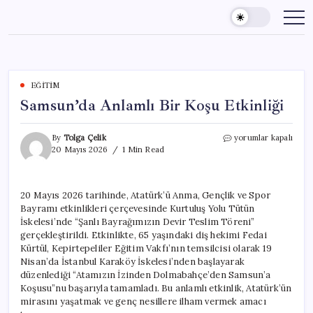
Skip
to
content
EĞITIM
Samsun’da Anlamlı Bir Koşu Etkinliği
Samsun’da
By
Tolga Çelik
yorumlar kapalı
Anlamlı
20 Mayıs 2026
1 Min Read
Bir
Koşu
Etkinliği
20 Mayıs 2026 tarihinde, Atatürk’ü Anma, Gençlik ve Spor
için
Bayramı etkinlikleri çerçevesinde Kurtuluş Yolu Tütün
İskelesi’nde “Şanlı Bayrağımızın Devir Teslim Töreni”
gerçekleştirildi. Etkinlikte, 65 yaşındaki diş hekimi Fedai
Kürtül, Kepirtepeliler Eğitim Vakfı’nın temsilcisi olarak 19
Nisan’da İstanbul Karaköy İskelesi’nden başlayarak
düzenlediği “Atamızın İzinden Dolmabahçe’den Samsun’a
Koşusu”nu başarıyla tamamladı. Bu anlamlı etkinlik, Atatürk’ün
mirasını yaşatmak ve genç nesillere ilham vermek amacı