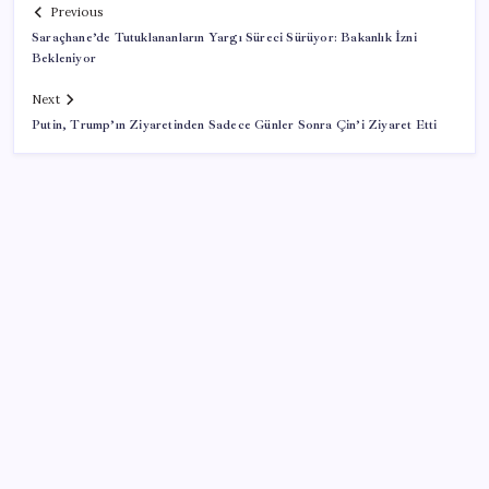
Previous
Saraçhane’de Tutuklananların Yargı Süreci Sürüyor: Bakanlık İzni
Bekleniyor
Next
Putin, Trump’ın Ziyaretinden Sadece Günler Sonra Çin’i Ziyaret Etti
SON YAZILAR
VakıfBank ikinci çeyrekte 16,7 milyar TL net kâr elde
etti
Bellek Pazarında Yeni Dönem: HP ve Asus Çinli