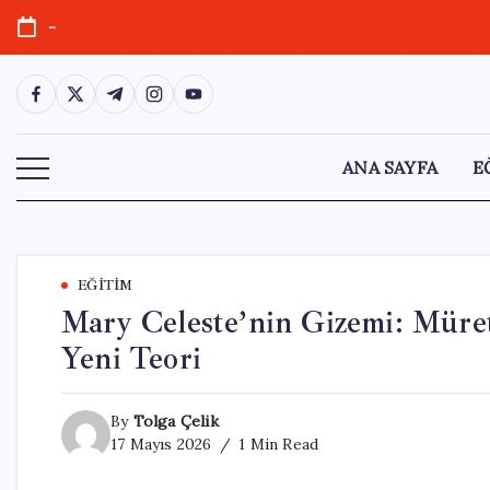
Skip
-
to
content
https://www.facebook.com/
https://twitter.com/
https://t.me/
https://www.instagram.com/
https://youtube.com/
ANA SAYFA
E
EĞITIM
Mary Celeste’nin Gizemi: Müre
Yeni Teori
By
Tolga Çelik
17 Mayıs 2026
1 Min Read