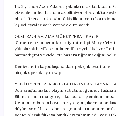
1872 yılında Azor Adaları yakınlarında terkedilmiş 
gizemlerinden biri olarak biliniyor. 4 Aralık’ta keş
olmak üzere toplamda 10 kişilik mürettebatın izin
kişisel eşyalar yerli yerinde duruyordu.
GEMİ SAĞLAM AMA MÜRETTEBAT KAYIP
31 metre uzunluğundaki brigantin tipi Mary Celest
yük olarak büyük oranda endüstriyel alkol varilleri
batmadığını ve ciddi bir hasara uğramadığını belirl
Denizcilerin kayboluşuna dair pek çok teori öne s
birçok spekülasyon yapıldı.
YENİ HYPOTEZ: ALKOL BUHARINDAN KAYNAKLA
Son araştırmalar, olayın sebebinin gemide taşınan
Bilim insanlarına göre, alkol buharı geminin ambarı
Uzmanlar, bunun büyük bir yangın çıkarmadan kısa s
düşünüyor. Mürettebatın, geminin tamamen patlay
geçici olarak filikaya bindikleri tahmin ediliyor. 