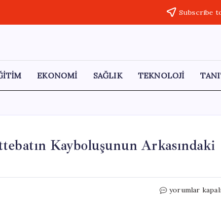
Subscribe t
ĞİTİM
EKONOMİ
SAĞLIK
TEKNOLOJİ
TANI
ttebatın Kayboluşunun Arkasındaki
Mary
yorumlar kapal
Celeste’nin
Gizemi:
Mürettebatın