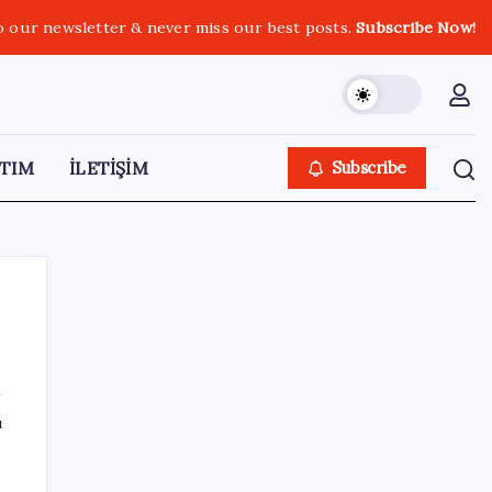
o our newsletter & never miss our best posts.
Subscribe Now!
TIM
İLETİŞİM
Subscribe
SON YAZILAR
ı
Zihin Okuyan Yapay Zeka Firması: Beynini
Okutana 50 Dolar