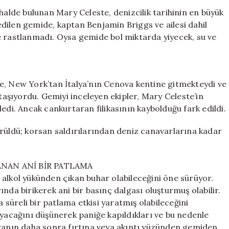
Kayboluşunun
halde bulunan Mary Celeste, denizcilik tarihinin en büyük
Arkasındaki
fedilen gemide, kaptan Benjamin Briggs ve ailesi dahil
Yeni
e rastlanmadı. Oysa gemide bol miktarda yiyecek, su ve
Teori
için
e, New York’tan İtalya’nın Cenova kentine gitmekteydi ve
 taşıyordu. Gemiyi inceleyen ekipler, Mary Celeste’in
edi. Ancak cankurtaran filikasının kaybolduğu fark edildi.
ürüldü; korsan saldırılarından deniz canavarlarına kadar
NAN ANİ BİR PATLAMA
 alkol yükünden çıkan buhar olabileceğini öne sürüyor.
nda birikerek ani bir basınç dalgası oluşturmuş olabilir.
üreli bir patlama etkisi yaratmış olabileceğini
acağını düşünerek paniğe kapıldıkları ve bu nedenle
Filikanın daha sonra fırtına veya akıntı yüzünden gemiden