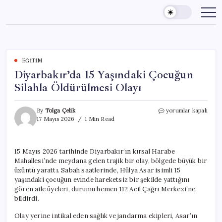
Skip
to
content
EĞITIM
Diyarbakır’da 15 Yaşındaki Çocuğun
Silahla Öldürülmesi Olayı
Diyarbakır’da
By
Tolga Çelik
yorumlar kapalı
15
17 Mayıs 2026
1 Min Read
Yaşındaki
Çocuğun
Silahla
15 Mayıs 2026 tarihinde Diyarbakır’ın kırsal Harabe
Öldürülmesi
Mahallesi’nde meydana gelen trajik bir olay, bölgede büyük bir
Olayı
için
üzüntü yarattı. Sabah saatlerinde, Hülya Asar isimli 15
yaşındaki çocuğun evinde hareketsiz bir şekilde yattığını
gören aile üyeleri, durumu hemen 112 Acil Çağrı Merkezi’ne
bildirdi.
Olay yerine intikal eden sağlık ve jandarma ekipleri, Asar’ın