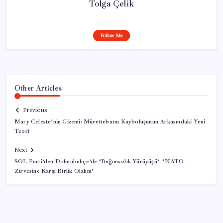
Tolga Çelik
Follow Me
Other Articles
Previous
Mary Celeste’nin Gizemi: Mürettebatın Kayboluşunun Arkasındaki Yeni
Teori
Next
SOL Parti’den Dolmabahçe’de ‘Bağımsızlık Yürüyüşü’: ‘NATO
Zirvesine Karşı Birlik Olalım’