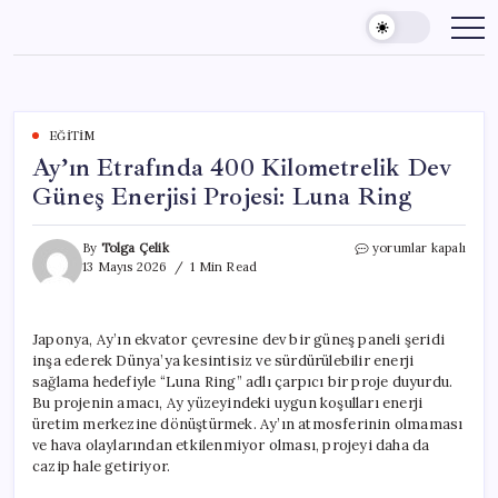
Skip
to
content
EĞITIM
Ay’ın Etrafında 400 Kilometrelik Dev
Güneş Enerjisi Projesi: Luna Ring
Ay’ın
By
Tolga Çelik
yorumlar kapalı
Etrafında
13 Mayıs 2026
1 Min Read
400
Kilometrelik
Dev
Japonya, Ay’ın ekvator çevresine dev bir güneş paneli şeridi
Güneş
inşa ederek Dünya’ya kesintisiz ve sürdürülebilir enerji
Enerjisi
Projesi:
sağlama hedefiyle “Luna Ring” adlı çarpıcı bir proje duyurdu.
Luna
Bu projenin amacı, Ay yüzeyindeki uygun koşulları enerji
Ring
üretim merkezine dönüştürmek. Ay’ın atmosferinin olmaması
için
ve hava olaylarından etkilenmiyor olması, projeyi daha da
cazip hale getiriyor.