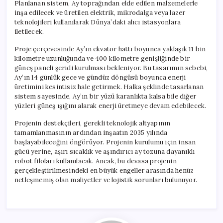
Planlanan sistem, Ay toprağından elde edilen malzemelerle
inşa edilecek ve üretilen elektrik, mikrodalga veya lazer
teknolojileri kullanılarak Dünya’daki alıcı istasyonlara
iletilecek.
Proje çerçevesinde Ay’ın ekvator hattı boyunca yaklaşık 11 bin
kilometre uzunluğunda ve 400 kilometre genişliğinde bir
güneş paneli şeridi kurulması bekleniyor. Bu tasarımın sebebi,
Ay’ın 14 günlük gece ve gündüz döngüsü boyunca enerji
üretimini kesintisiz hale getirmek. Halka şeklinde tasarlanan
sistem sayesinde, Ay’ın bir yüzü karanlıkta kalsa bile diğer
yüzleri güneş ışığını alarak enerji üretmeye devam edebilecek.
Projenin destekçileri, gerekli teknolojik altyapının
tamamlanmasının ardından inşaatın 2035 yılında
başlayabileceğini öngörüyor. Projenin kurulumu için insan
gücü yerine, aşırı sıcaklık ve aşındırıcı ay tozuna dayanıklı
robot filoları kullanılacak. Ancak, bu devasa projenin
gerçekleştirilmesindeki en büyük engeller arasında henüz
netleşmemiş olan maliyetler ve lojistik sorunları bulunuyor.