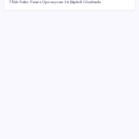
7 İlde Sahte Fatura Operasyonu: 24 Şüpheli Gözaltında
SON YAZILAR
HPV’ye karşı geliştirilen sakız virüsü yüzde 93 azalttı
Sahte vatandaşlık satan müteahhit İBB Davası’ndan
tanıdık çıktı: Beylikdüzü Belediye Başkanı Murat
Çalık’ı suçlamış!
Bu protein olmadan kaslar kendini onaramıyor: Bilim
insanlarından kritik keşif!
Türk XRP Sahipleri EiCrypto Bulut Madenciliği ile