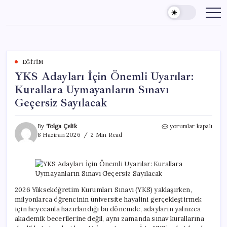
Skip
to
content
EĞITIM
YKS Adayları İçin Önemli Uyarılar:
Kurallara Uymayanların Sınavı
Geçersiz Sayılacak
YKS
By
Tolga Çelik
yorumlar kapalı
Adayları
8 Haziran 2026
2 Min Read
İçin
Önemli
Uyarılar:
Kurallara
Uymayanların
Sınavı
2026 Yükseköğretim Kurumları Sınavı (YKS) yaklaşırken,
Geçersiz
milyonlarca öğrencinin üniversite hayalini gerçekleştirmek
Sayılacak
için heyecanla hazırlandığı bu dönemde, adayların yalnızca
için
akademik becerilerine değil, aynı zamanda sınav kurallarına