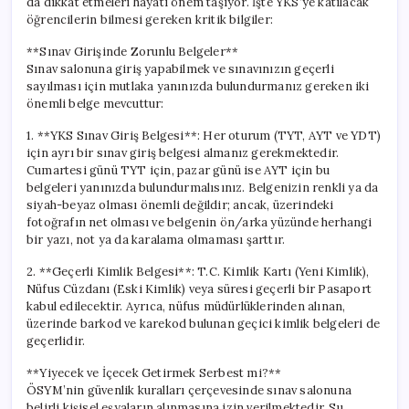
da dikkat etmeleri hayati önem taşıyor. İşte YKS’ye katılacak
öğrencilerin bilmesi gereken kritik bilgiler:
**Sınav Girişinde Zorunlu Belgeler**
Sınav salonuna giriş yapabilmek ve sınavınızın geçerli
sayılması için mutlaka yanınızda bulundurmanız gereken iki
önemli belge mevcuttur:
1. **YKS Sınav Giriş Belgesi**: Her oturum (TYT, AYT ve YDT)
için ayrı bir sınav giriş belgesi almanız gerekmektedir.
Cumartesi günü TYT için, pazar günü ise AYT için bu
belgeleri yanınızda bulundurmalısınız. Belgenizin renkli ya da
siyah-beyaz olması önemli değildir; ancak, üzerindeki
fotoğrafın net olması ve belgenin ön/arka yüzünde herhangi
bir yazı, not ya da karalama olmaması şarttır.
2. **Geçerli Kimlik Belgesi**: T.C. Kimlik Kartı (Yeni Kimlik),
Nüfus Cüzdanı (Eski Kimlik) veya süresi geçerli bir Pasaport
kabul edilecektir. Ayrıca, nüfus müdürlüklerinden alınan,
üzerinde barkod ve karekod bulunan geçici kimlik belgeleri de
geçerlidir.
**Yiyecek ve İçecek Getirmek Serbest mi?**
ÖSYM’nin güvenlik kuralları çerçevesinde sınav salonuna
belirli kişisel eşyaların alınmasına izin verilmektedir. Su,