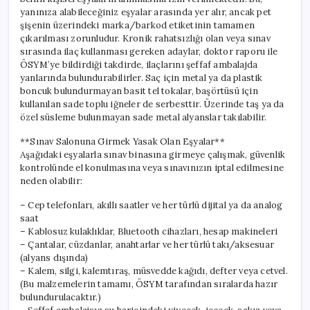
yanınıza alabileceğiniz eşyalar arasında yer alır, ancak pet
şişenin üzerindeki marka/barkod etiketinin tamamen
çıkarılması zorunludur. Kronik rahatsızlığı olan veya sınav
sırasında ilaç kullanması gereken adaylar, doktor raporu ile
ÖSYM’ye bildirdiği takdirde, ilaçlarını şeffaf ambalajda
yanlarında bulundurabilirler. Saç için metal ya da plastik
boncuk bulundurmayan basit tel tokalar, başörtüsü için
kullanılan sade toplu iğneler de serbesttir. Üzerinde taş ya da
özel süsleme bulunmayan sade metal alyanslar takılabilir.
**Sınav Salonuna Girmek Yasak Olan Eşyalar**
Aşağıdaki eşyalarla sınav binasına girmeye çalışmak, güvenlik
kontrolünde el konulmasına veya sınavınızın iptal edilmesine
neden olabilir:
– Cep telefonları, akıllı saatler ve her türlü dijital ya da analog
saat
– Kablosuz kulaklıklar, Bluetooth cihazları, hesap makineleri
– Çantalar, cüzdanlar, anahtarlar ve her türlü takı/aksesuar
(alyans dışında)
– Kalem, silgi, kalemtıraş, müsvedde kağıdı, defter veya cetvel.
(Bu malzemelerin tamamı, ÖSYM tarafından sıralarda hazır
bulundurulacaktır.)