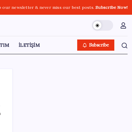
o our newsletter & never miss our best posts.
Subscribe Now!
TIM
İLETİŞİM
Subscribe
SON YAZILAR
ı
İş Bankası’nda üst düzey görev değişimi:
Hakan Aran görevinden ayrılıyor