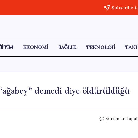
Subscribe t
ĞİTİM
EKONOMİ
SAĞLIK
TEKNOLOJİ
TANI
n “ağabey” demedi diye öldürüldüğü
Yaşı
yorumlar kapal
18,
suç
kaydı