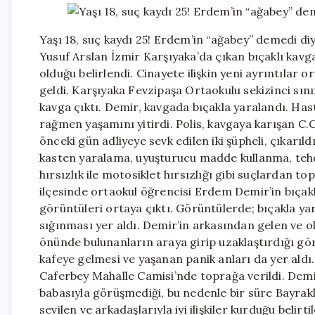
Yaşı 18, suç kaydı 25! Erdem’in “ağabey” demedi di
Yusuf Arslan İzmir Karşıyaka’da çıkan bıçaklı kavg
olduğu belirlendi. Cinayete ilişkin yeni ayrıntılar 
geldi. Karşıyaka Fevzipaşa Ortaokulu sekizinci sını
kavga çıktı. Demir, kavgada bıçakla yaralandı. Ha
rağmen yaşamını yitirdi. Polis, kavgaya karışan C.C.
önceki gün adliyeye sevk edilen iki şüpheli, çıkarı
kasten yaralama, uyuşturucu madde kullanma, tehdi
hırsızlık ile motosiklet hırsızlığı gibi suçlardan t
ilçesinde ortaokul öğrencisi Erdem Demir’in bıçakl
görüntüleri ortaya çıktı. Görüntülerde; bıçakla y
sığınması yer aldı. Demir’in arkasından gelen ve ola
önünde bulunanların araya girip uzaklaştırdığı gö
kafeye gelmesi ve yaşanan panik anları da yer aldı
Caferbey Mahalle Camisi’nde toprağa verildi. Demi
babasıyla görüşmediği, bu nedenle bir süre Bayraklı
sevilen ve arkadaşlarıyla iyi ilişkiler kurduğu belir