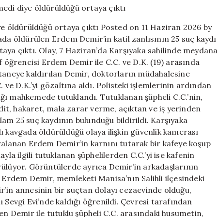
25!
Erdem’in
ye öldürüldüğü ortaya çıktı Posted on 11 Haziran 2026 by
“ağabey”
ada öldürülen Erdem Demir’in katil zanlısının 25 suç kaydı
demedi
ortaya çıktı. Olay, 7 Haziran’da Karşıyaka sahilinde meydan
diye
öldürüldüğü
f öğrencisi Erdem Demir ile C.C. ve D.K. (19) arasında
ortaya
staneye kaldırılan Demir, doktorların müdahalesine
çıktı
 ve D.K.’yi gözaltına aldı. Polisteki işlemlerinin ardından
için
ldığı mahkemede tutuklandı. Tutuklanan şüpheli C.C.’nin,
t, hakaret, mala zarar verme, açıktan ve iş yerinden
oplam 25 suç kaydının bulunduğu bildirildi. Karşıyaka
ı kavgada öldürüldüğü olaya ilişkin güvenlik kamerası
aralanan Erdem Demir’in karnını tutarak bir kafeye koşup
yla ilgili tutuklanan şüphelilerden C.C.’yi ise kafenin
rülüyor. Görüntülerde ayrıca Demir’in arkadaşlarının
. Erdem Demir, memleketi Manisa’nın Salihli ilçesindeki
r’in annesinin bir suçtan dolayı cezaevinde olduğu,
 Sevgi Evi’nde kaldığı öğrenildi. Çevresi tarafından
tilen Demir ile tutuklu şüpheli C.C. arasındaki husumetin,