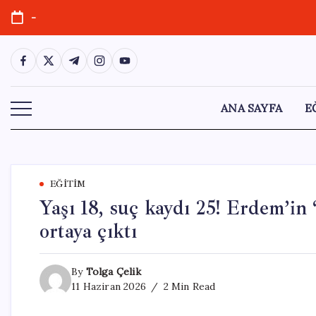
Skip
-
to
content
https://www.facebook.com/
https://twitter.com/
https://t.me/
https://www.instagram.com/
https://youtube.com/
ANA SAYFA
E
EĞITIM
Yaşı 18, suç kaydı 25! Erdem’i
ortaya çıktı
By
Tolga Çelik
11 Haziran 2026
2 Min Read