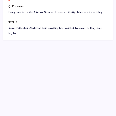
Previous
Kamyonetin Takla Atması Sonrası Hayata Dönüş: Mucizevi Kurtuluş
Next
Genç Futbolcu Abdullah Sultanoğlu, Motosiklet Kazasında Hayatını
Kaybetti
SON YAZILAR
VakıfBank ikinci çeyrekte 16,7 milyar TL net kâr elde
etti
Bellek Pazarında Yeni Dönem: HP ve Asus Çinli