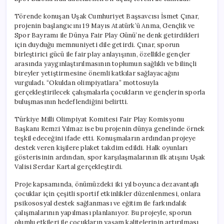
Törende konuşan Uşak Cumhuriyet Başsavcısı İsmet Çınar,
projenin başlangıcını 19 Mayıs Atatürk’ü Anma, Gençlik ve
Spor Bayramı ile Dünya Fair Play Günü’ne denk getirdikleri
için duyduğu memnuniyeti dile getirdi. Çınar, sporun
birleştirici gücü ile fair play anlayışının, özellikle gençler
arasında yaygınlaştırılmasının toplumun sağlıklı ve bilinçli
bireyler yetiştirmesine önemli katkılar sağlayacağını
vurguladı. “Okuldan olimpiyatlara” mottosuyla
gerçekleştirilecek çalışmalarla çocukların ve gençlerin sporla
buluşmasının hedeflendiğini belirtti.
Türkiye Milli Olimpiyat Komitesi Fair Play Komisyonu
Başkanı Remzi Yılmaz ise bu projenin dünya genelinde örnek
teşkil edeceğini ifade etti. Konuşmaların ardından projeye
destek veren kişilere plaket takdim edildi. Halk oyunları
gösterisinin ardından, spor karşılaşmalarının ilk atışını Uşak
Valisi Serdar Kartal gerçekleştirdi.
Proje kapsamında, önümüzdeki iki yıl boyunca dezavantajlı
çocuklar için çeşitli sportif etkinlikler düzenlenmesi, onlara
psikososyal destek sağlanması ve eğitim ile farkındalık
çalışmalarının yapılması planlanıyor. Bu projeyle, sporun
olumlu etkileri ile çocukların yaşam kalitelerinin artırılması