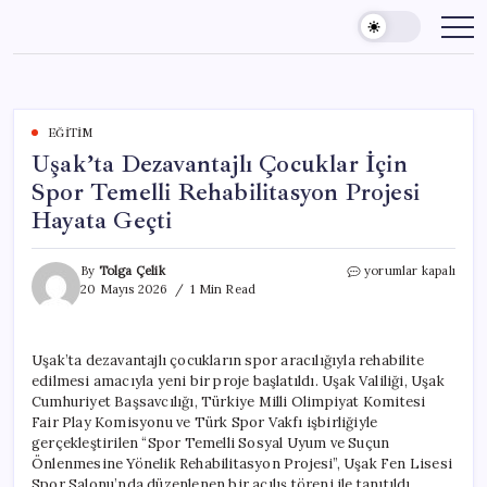
Skip
to
content
EĞITIM
Uşak’ta Dezavantajlı Çocuklar İçin
Spor Temelli Rehabilitasyon Projesi
Hayata Geçti
Uşak’ta
By
Tolga Çelik
yorumlar kapalı
Dezavantajlı
20 Mayıs 2026
1 Min Read
Çocuklar
İçin
Spor
Uşak’ta dezavantajlı çocukların spor aracılığıyla rehabilite
Temelli
edilmesi amacıyla yeni bir proje başlatıldı. Uşak Valiliği, Uşak
Rehabilitasyon
Projesi
Cumhuriyet Başsavcılığı, Türkiye Milli Olimpiyat Komitesi
Hayata
Fair Play Komisyonu ve Türk Spor Vakfı işbirliğiyle
Geçti
gerçekleştirilen “Spor Temelli Sosyal Uyum ve Suçun
için
Önlenmesine Yönelik Rehabilitasyon Projesi”, Uşak Fen Lisesi
Spor Salonu’nda düzenlenen bir açılış töreni ile tanıtıldı.