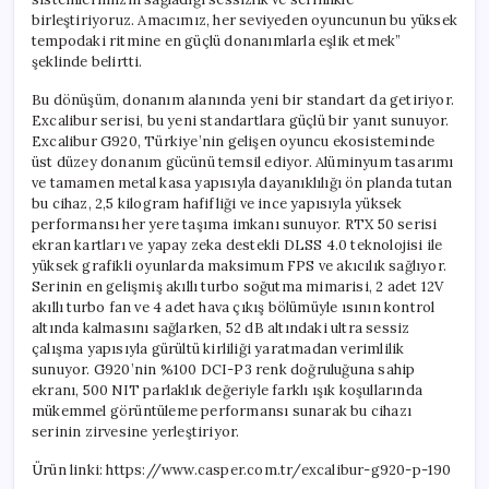
birleştiriyoruz. Amacımız, her seviyeden oyuncunun bu yüksek
tempodaki ritmine en güçlü donanımlarla eşlik etmek”
şeklinde belirtti.
Bu dönüşüm, donanım alanında yeni bir standart da getiriyor.
Excalibur serisi, bu yeni standartlara güçlü bir yanıt sunuyor.
Excalibur G920, Türkiye’nin gelişen oyuncu ekosisteminde
üst düzey donanım gücünü temsil ediyor. Alüminyum tasarımı
ve tamamen metal kasa yapısıyla dayanıklılığı ön planda tutan
bu cihaz, 2,5 kilogram hafifliği ve ince yapısıyla yüksek
performansı her yere taşıma imkanı sunuyor. RTX 50 serisi
ekran kartları ve yapay zeka destekli DLSS 4.0 teknolojisi ile
yüksek grafikli oyunlarda maksimum FPS ve akıcılık sağlıyor.
Serinin en gelişmiş akıllı turbo soğutma mimarisi, 2 adet 12V
akıllı turbo fan ve 4 adet hava çıkış bölümüyle ısının kontrol
altında kalmasını sağlarken, 52 dB altındaki ultra sessiz
çalışma yapısıyla gürültü kirliliği yaratmadan verimlilik
sunuyor. G920’nin %100 DCI-P3 renk doğruluğuna sahip
ekranı, 500 NIT parlaklık değeriyle farklı ışık koşullarında
mükemmel görüntüleme performansı sunarak bu cihazı
serinin zirvesine yerleştiriyor.
Ürün linki: https://www.casper.com.tr/excalibur-g920-p-190