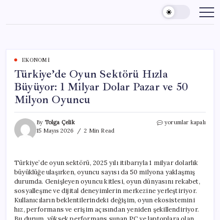
Skip
to
content
EKONOMI
Türkiye’de Oyun Sektörü Hızla
Büyüyor: 1 Milyar Dolar Pazar ve 50
Milyon Oyuncu
Türkiye’de
By
Tolga Çelik
yorumlar kapalı
Oyun
15 Mayıs 2026
2 Min Read
Sektörü
Hızla
Büyüyor:
Türkiye’de oyun sektörü, 2025 yılı itibarıyla 1 milyar dolarlık
1
büyüklüğe ulaşırken, oyuncu sayısı da 50 milyona yaklaşmış
Milyar
Dolar
durumda. Genişleyen oyuncu kitlesi, oyun dünyasını rekabet,
Pazar
sosyalleşme ve dijital deneyimlerin merkezine yerleştiriyor.
ve
Kullanıcıların beklentilerindeki değişim, oyun ekosistemini
50
hız, performans ve erişim açısından yeniden şekillendiriyor.
Milyon
Bu durum, yüksek performans sunan PC ve laptoplara olan