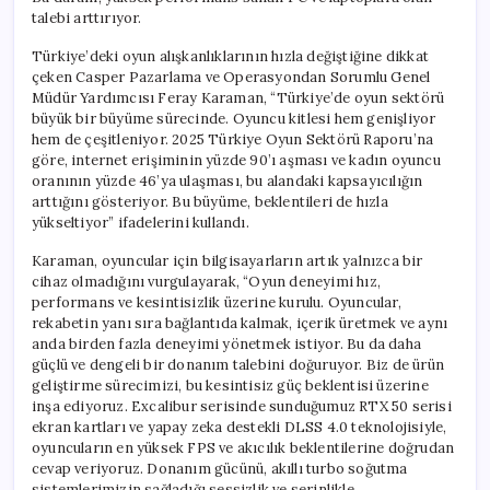
Oyuncu
talebi arttırıyor.
için
Türkiye’deki oyun alışkanlıklarının hızla değiştiğine dikkat
çeken Casper Pazarlama ve Operasyondan Sorumlu Genel
Müdür Yardımcısı Feray Karaman, “Türkiye’de oyun sektörü
büyük bir büyüme sürecinde. Oyuncu kitlesi hem genişliyor
hem de çeşitleniyor. 2025 Türkiye Oyun Sektörü Raporu’na
göre, internet erişiminin yüzde 90’ı aşması ve kadın oyuncu
oranının yüzde 46’ya ulaşması, bu alandaki kapsayıcılığın
arttığını gösteriyor. Bu büyüme, beklentileri de hızla
yükseltiyor” ifadelerini kullandı.
Karaman, oyuncular için bilgisayarların artık yalnızca bir
cihaz olmadığını vurgulayarak, “Oyun deneyimi hız,
performans ve kesintisizlik üzerine kurulu. Oyuncular,
rekabetin yanı sıra bağlantıda kalmak, içerik üretmek ve aynı
anda birden fazla deneyimi yönetmek istiyor. Bu da daha
güçlü ve dengeli bir donanım talebini doğuruyor. Biz de ürün
geliştirme sürecimizi, bu kesintisiz güç beklentisi üzerine
inşa ediyoruz. Excalibur serisinde sunduğumuz RTX 50 serisi
ekran kartları ve yapay zeka destekli DLSS 4.0 teknolojisiyle,
oyuncuların en yüksek FPS ve akıcılık beklentilerine doğrudan
cevap veriyoruz. Donanım gücünü, akıllı turbo soğutma
sistemlerimizin sağladığı sessizlik ve serinlikle