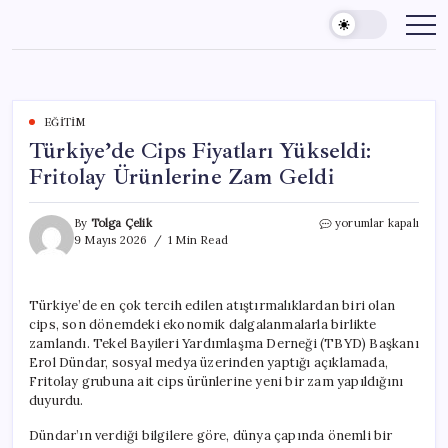
Skip
to
content
EĞITIM
Türkiye’de Cips Fiyatları Yükseldi:
Fritolay Ürünlerine Zam Geldi
Türkiye’de
By
Tolga Çelik
yorumlar kapalı
Cips
9 Mayıs 2026
1 Min Read
Fiyatları
Yükseldi:
Fritolay
Türkiye’de en çok tercih edilen atıştırmalıklardan biri olan
Ürünlerine
cips, son dönemdeki ekonomik dalgalanmalarla birlikte
Zam
Geldi
zamlandı. Tekel Bayileri Yardımlaşma Derneği (TBYD) Başkanı
için
Erol Dündar, sosyal medya üzerinden yaptığı açıklamada,
Fritolay grubuna ait cips ürünlerine yeni bir zam yapıldığını
duyurdu.
Dündar’ın verdiği bilgilere göre, dünya çapında önemli bir