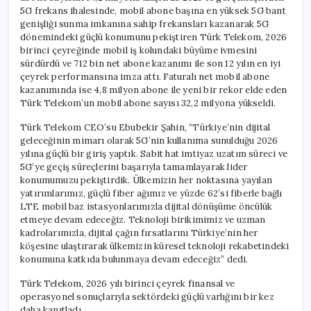
5G frekans ihalesinde, mobil abone başına en yüksek 5G bant
genişliği sunma imkanına sahip frekansları kazanarak 5G
dönemindeki güçlü konumunu pekiştiren Türk Telekom, 2026
birinci çeyreğinde mobil iş kolundaki büyüme ivmesini
sürdürdü ve 712 bin net abone kazanımı ile son 12 yılın en iyi
çeyrek performansına imza attı. Faturalı net mobil abone
kazanımında ise 4,8 milyon abone ile yeni bir rekor elde eden
Türk Telekom’un mobil abone sayısı 32,2 milyona yükseldi.
Türk Telekom CEO’su Ebubekir Şahin, “Türkiye’nin dijital
geleceğinin mimarı olarak 5G’nin kullanıma sunulduğu 2026
yılına güçlü bir giriş yaptık. Sabit hat imtiyaz uzatım süreci ve
5G’ye geçiş süreçlerini başarıyla tamamlayarak lider
konumumuzu pekiştirdik. Ülkemizin her noktasına yayılan
yatırımlarımız, güçlü fiber ağımız ve yüzde 62’si fiberle bağlı
LTE mobil baz istasyonlarımızla dijital dönüşüme öncülük
etmeye devam edeceğiz. Teknoloji birikimimiz ve uzman
kadrolarımızla, dijital çağın fırsatlarını Türkiye’nin her
köşesine ulaştırarak ülkemizin küresel teknoloji rekabetindeki
konumuna katkıda bulunmaya devam edeceğiz” dedi.
Türk Telekom, 2026 yılı birinci çeyrek finansal ve
operasyonel sonuçlarıyla sektördeki güçlü varlığını bir kez
daha kanıtladı.