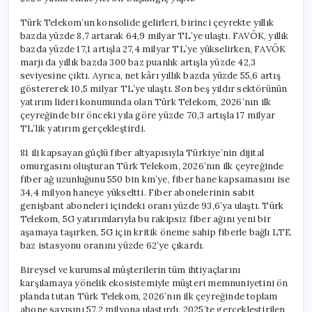
Türk Telekom’un konsolide gelirleri, birinci çeyrekte yıllık
bazda yüzde 8,7 artarak 64,9 milyar TL’ye ulaştı. FAVÖK, yıllık
bazda yüzde 17,1 artışla 27,4 milyar TL’ye yükselirken, FAVÖK
marjı da yıllık bazda 300 baz puanlık artışla yüzde 42,3
seviyesine çıktı. Ayrıca, net kârı yıllık bazda yüzde 55,6 artış
göstererek 10,5 milyar TL’ye ulaştı. Son beş yıldır sektörünün
yatırım lideri konumunda olan Türk Telekom, 2026’nın ilk
çeyreğinde bir önceki yıla göre yüzde 70,3 artışla 17 milyar
TL’lik yatırım gerçekleştirdi.
81 ili kapsayan güçlü fiber altyapısıyla Türkiye’nin dijital
omurgasını oluşturan Türk Telekom, 2026’nın ilk çeyreğinde
fiber ağ uzunluğunu 550 bin km’ye, fiber hane kapsamasını ise
34,4 milyon haneye yükseltti. Fiber abonelerinin sabit
genişbant aboneleri içindeki oranı yüzde 93,6’ya ulaştı. Türk
Telekom, 5G yatırımlarıyla bu rakipsiz fiber ağını yeni bir
aşamaya taşırken, 5G için kritik öneme sahip fiberle bağlı LTE
baz istasyonu oranını yüzde 62’ye çıkardı.
Bireysel ve kurumsal müşterilerin tüm ihtiyaçlarını
karşılamaya yönelik ekosistemiyle müşteri memnuniyetini ön
planda tutan Türk Telekom, 2026’nın ilk çeyreğinde toplam
abone sayısını 57,2 milyona ulaştırdı. 2025’te gerçekleştirilen