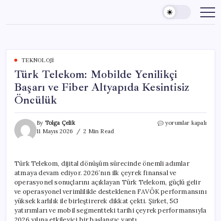
Skip
to
content
TEKNOLOJI
Türk Telekom: Mobilde Yenilikçi
Başarı ve Fiber Altyapıda Kesintisiz
Öncülük
Türk
By
Tolga Çelik
yorumlar kapalı
Telekom:
11 Mayıs 2026
2 Min Read
Mobilde
Yenilikçi
Başarı
Türk Telekom, dijital dönüşüm sürecinde önemli adımlar
ve
atmaya devam ediyor. 2026’nın ilk çeyrek finansal ve
Fiber
Altyapıda
operasyonel sonuçlarını açıklayan Türk Telekom, güçlü gelir
Kesintisiz
ve operasyonel verimlilikle desteklenen FAVÖK performansını
Öncülük
yüksek karlılık ile birleştirerek dikkat çekti. Şirket, 5G
için
yatırımları ve mobil segmentteki tarihi çeyrek performansıyla
2026 yılına etkileyici bir başlangıç yaptı.