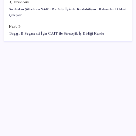
Previous
Sızdırılan Şifrelerin %68’i Bir Gün İçinde Kırılabiliyor: Rakamlar Dikkat
Çekiyor
Next
Togg, B Segmenti İçin CAIT ile Stratejik İş Birliği Kurdu
SON YAZILAR
Trump’tan Fed Başkanı Warsh’a: Faiz kararı
tamamen ona bağlı değil
ChatGPT Artık Adobe Araçlarıyla İçerik Üretebiliyor: