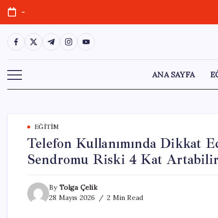
Skip
-
to
content
https://www.facebook.com/
https://twitter.com/
https://t.me/
https://www.instagram.com/
https://youtube.com/
ANA SAYFA
E
EĞITIM
Telefon Kullanımında Dikkat E
Sendromu Riski 4 Kat Artabili
By
Tolga Çelik
28 Mayıs 2026
2 Min Read