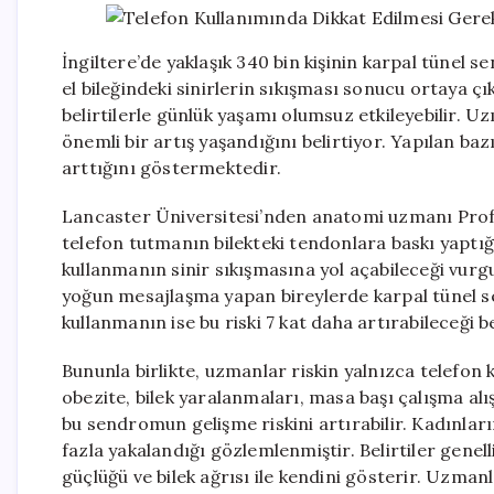
İngiltere’de yaklaşık 340 bin kişinin karpal tünel s
el bileğindeki sinirlerin sıkışması sonucu ortaya çı
belirtilerle günlük yaşamı olumsuz etkileyebilir. 
önemli bir artış yaşandığını belirtiyor. Yapılan ba
arttığını göstermektedir.
Lancaster Üniversitesi’nden anatomi uzmanı Prof
telefon tutmanın bilekteki tendonlara baskı yaptığın
kullanmanın sinir sıkışmasına yol açabileceği vur
yoğun mesajlaşma yapan bireylerde karpal tünel se
kullanmanın ise bu riski 7 kat daha artırabileceği bel
Bununla birlikte, uzmanlar riskin yalnızca telefon 
obezite, bilek yaralanmaları, masa başı çalışma alış
bu sendromun gelişme riskini artırabilir. Kadınları
fazla yakalandığı gözlemlenmiştir. Belirtiler gene
güçlüğü ve bilek ağrısı ile kendini gösterir. Uzma