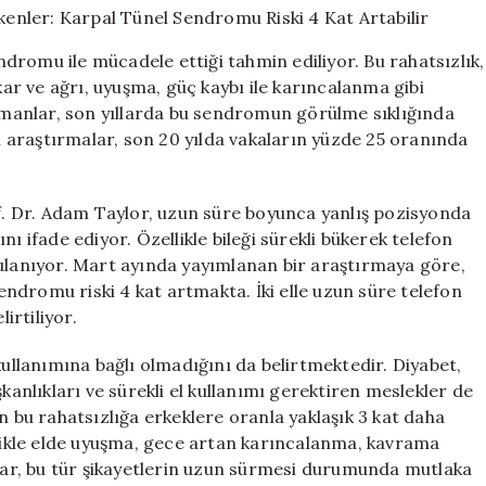
Gerekenler:
Karpal
endromu ile mücadele ettiği tahmin ediliyor. Bu rahatsızlık,
Tünel
kar ve ağrı, uyuşma, güç kaybı ile karıncalanma gibi
Sendromu
Uzmanlar, son yıllarda bu sendromun görülme sıklığında
Riski
4
zı araştırmalar, son 20 yılda vakaların yüzde 25 oranında
Kat
Artabilir
için
. Dr. Adam Taylor, uzun süre boyunca yanlış pozisyonda
ı ifade ediyor. Özellikle bileği sürekli bükerek telefon
gulanıyor. Mart ayında yayımlanan bir araştırmaya göre,
ndromu riski 4 kat artmakta. İki elle uzun süre telefon
irtiliyor.
kullanımına bağlı olmadığını da belirtmektedir. Diyabet,
kanlıkları ve sürekli el kullanımı gerektiren meslekler de
n bu rahatsızlığa erkeklere oranla yaklaşık 3 kat daha
llikle elde uyuşma, gece artan karıncalanma, kavrama
nlar, bu tür şikayetlerin uzun sürmesi durumunda mutlaka