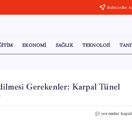
Subscribe t
ĞİTİM
EKONOMİ
SAĞLIK
TEKNOLOJİ
TANI
dilmesi Gerekenler: Karpal Tünel
r
Telefon
yorumlar kapal
Kullanımında
Dikkat
Edilmesi