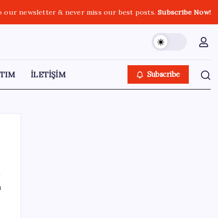
o our newsletter & never miss our best posts.
Subscribe Now!
TIM
İLETİŞİM
Subscribe
SON YAZILAR
ı
HPV’ye karşı geliştirilen sakız virüsü yüzde
93 azalttı