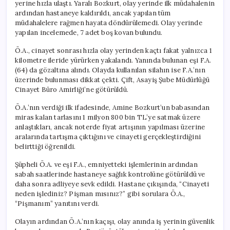
yerine hızla ulaştı. Yaralı Bozkurt, olay yerinde ilk müdahalenin
ardından hastaneye kaldırıldı, ancak yapılan tüm
müdahalelere rağmen hayata döndürülemedi. Olay yerinde
yapılan incelemede, 7 adet boş kovan bulundu.
Ö.A., cinayet sonrası hızla olay yerinden kaçtı fakat yalnızca 1
kilometre ileride yürürken yakalandı. Yanında bulunan eşi F.A.
(64) da gözaltına alındı. Olayda kullanılan silahın ise F.A.’nın
üzerinde bulunması dikkat çekti. Çift, Asayiş Şube Müdürlüğü
Cinayet Büro Amirliği’ne götürüldü.
Ö.A.’nın verdiği ilk ifadesinde, Amine Bozkurt’un babasından
miras kalan tarlasını 1 milyon 800 bin TL’ye satmak üzere
anlaştıkları, ancak noterde fiyat artışının yapılması üzerine
aralarında tartışma çıktığını ve cinayeti gerçekleştirdiğini
belirttiği öğrenildi.
Şüpheli Ö.A. ve eşi F.A., emniyetteki işlemlerinin ardından
sabah saatlerinde hastaneye sağlık kontrolüne götürüldü ve
daha sonra adliyeye sevk edildi. Hastane çıkışında, “Cinayeti
neden işlediniz? Pişman mısınız?” gibi sorulara Ö.A.,
“Pişmanım” yanıtını verdi.
Olayın ardından Ö.A.’nın kaçışı, olay anında iş yerinin güvenlik