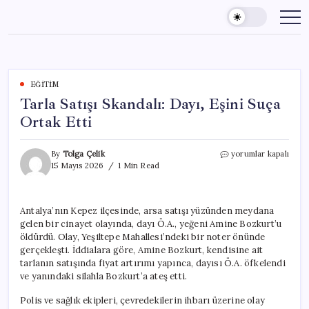
Skip
to
content
EĞITIM
Tarla Satışı Skandalı: Dayı, Eşini Suça
Ortak Etti
Tarla
By
Tolga Çelik
yorumlar kapalı
Satışı
15 Mayıs 2026
1 Min Read
Skandalı:
Dayı,
Eşini
Antalya’nın Kepez ilçesinde, arsa satışı yüzünden meydana
Suça
gelen bir cinayet olayında, dayı Ö.A., yeğeni Amine Bozkurt’u
Ortak
Etti
öldürdü. Olay, Yeşiltepe Mahallesi’ndeki bir noter önünde
için
gerçekleşti. İddialara göre, Amine Bozkurt, kendisine ait
tarlanın satışında fiyat artırımı yapınca, dayısı Ö.A. öfkelendi
ve yanındaki silahla Bozkurt’a ateş etti.
Polis ve sağlık ekipleri, çevredekilerin ihbarı üzerine olay