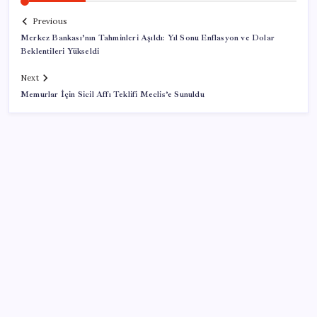
Previous
Merkez Bankası’nın Tahminleri Aşıldı: Yıl Sonu Enflasyon ve Dolar
Beklentileri Yükseldi
Next
Memurlar İçin Sicil Affı Teklifi Meclis’e Sunuldu
SON YAZILAR
HPV’ye karşı geliştirilen sakız virüsü yüzde 93 azalttı
Sahte vatandaşlık satan müteahhit İBB Davası’ndan