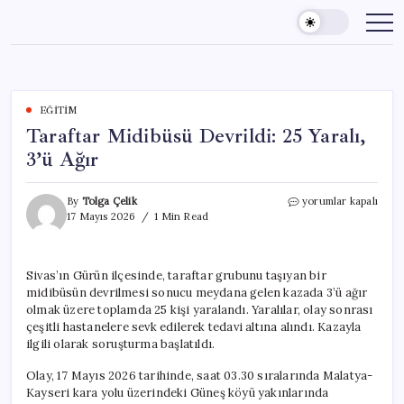
Skip
to
content
EĞITIM
Taraftar Midibüsü Devrildi: 25 Yaralı,
3’ü Ağır
Taraftar
By
Tolga Çelik
yorumlar kapalı
Midibüsü
17 Mayıs 2026
1 Min Read
Devrildi:
25
Yaralı,
Sivas’ın Gürün ilçesinde, taraftar grubunu taşıyan bir
3’ü
midibüsün devrilmesi sonucu meydana gelen kazada 3’ü ağır
Ağır
için
olmak üzere toplamda 25 kişi yaralandı. Yaralılar, olay sonrası
çeşitli hastanelere sevk edilerek tedavi altına alındı. Kazayla
ilgili olarak soruşturma başlatıldı.
Olay, 17 Mayıs 2026 tarihinde, saat 03.30 sıralarında Malatya-
Kayseri kara yolu üzerindeki Güneş köyü yakınlarında