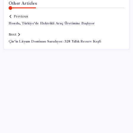
Other Articles
Previous
Honda, Türkiye’de Elektrikli Araç Üretimine Başlıyor
Next
Çin’in Lityum Dominası Sarsılıyor: 328 Yıllık Rezerv Keşfi
SON YAZILAR
Alman otomobil devi açıkladı: Yok satan modeli
Bursa’da üretilecek