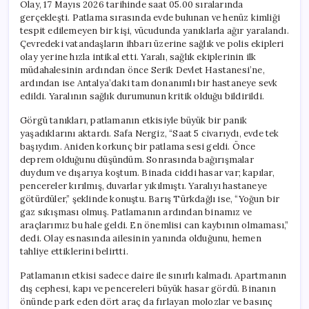
Olay, 17 Mayıs 2026 tarihinde saat 05.00 sıralarında
gerçekleşti. Patlama sırasında evde bulunan ve henüz kimliği
tespit edilemeyen bir kişi, vücudunda yanıklarla ağır yaralandı.
Çevredeki vatandaşların ihbarı üzerine sağlık ve polis ekipleri
olay yerine hızla intikal etti. Yaralı, sağlık ekiplerinin ilk
müdahalesinin ardından önce Serik Devlet Hastanesi’ne,
ardından ise Antalya’daki tam donanımlı bir hastaneye sevk
edildi. Yaralının sağlık durumunun kritik olduğu bildirildi.
Görgü tanıkları, patlamanın etkisiyle büyük bir panik
yaşadıklarını aktardı. Safa Nergiz, “Saat 5 civarıydı, evde tek
başıydım. Aniden korkunç bir patlama sesi geldi. Önce
deprem olduğunu düşündüm. Sonrasında bağırışmalar
duydum ve dışarıya koştum. Binada ciddi hasar var; kapılar,
pencereler kırılmış, duvarlar yıkılmıştı. Yaralıyı hastaneye
götürdüler,” şeklinde konuştu. Barış Türkdağlı ise, “Yoğun bir
gaz sıkışması olmuş. Patlamanın ardından binamız ve
araçlarımız bu hale geldi. En önemlisi can kaybının olmaması,”
dedi. Olay esnasında ailesinin yanında olduğunu, hemen
tahliye ettiklerini belirtti.
Patlamanın etkisi sadece daire ile sınırlı kalmadı. Apartmanın
dış cephesi, kapı ve pencereleri büyük hasar gördü. Binanın
önünde park eden dört araç da fırlayan molozlar ve basınç