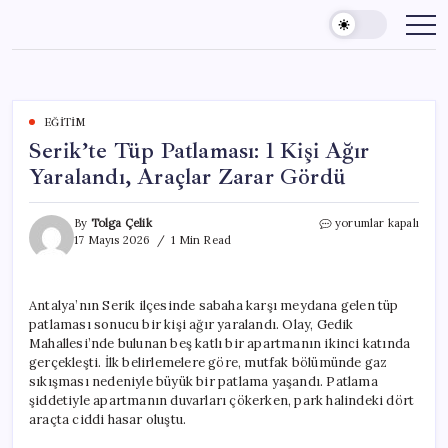
Skip
to
content
EĞITIM
Serik’te Tüp Patlaması: 1 Kişi Ağır
Yaralandı, Araçlar Zarar Gördü
Serik’te
By
Tolga Çelik
yorumlar kapalı
Tüp
17 Mayıs 2026
1 Min Read
Patlaması:
1
Kişi
Antalya’nın Serik ilçesinde sabaha karşı meydana gelen tüp
Ağır
patlaması sonucu bir kişi ağır yaralandı. Olay, Gedik
Yaralandı,
Araçlar
Mahallesi’nde bulunan beş katlı bir apartmanın ikinci katında
Zarar
gerçekleşti. İlk belirlemelere göre, mutfak bölümünde gaz
Gördü
sıkışması nedeniyle büyük bir patlama yaşandı. Patlama
için
şiddetiyle apartmanın duvarları çökerken, park halindeki dört
araçta ciddi hasar oluştu.