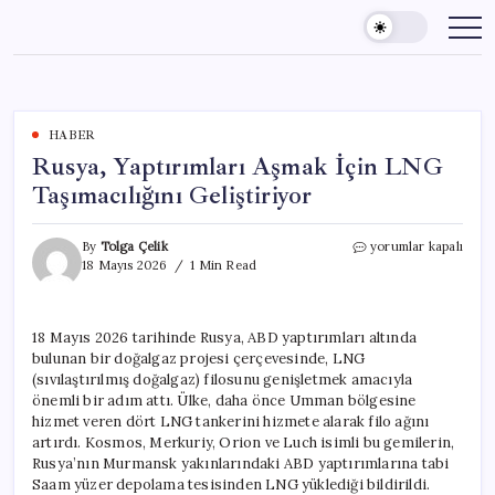
Skip
to
content
HABER
Rusya, Yaptırımları Aşmak İçin LNG
Taşımacılığını Geliştiriyor
Rusya,
By
Tolga Çelik
yorumlar kapalı
Yaptırımları
18 Mayıs 2026
1 Min Read
Aşmak
İçin
LNG
18 Mayıs 2026 tarihinde Rusya, ABD yaptırımları altında
Taşımacılığını
bulunan bir doğalgaz projesi çerçevesinde, LNG
Geliştiriyor
için
(sıvılaştırılmış doğalgaz) filosunu genişletmek amacıyla
önemli bir adım attı. Ülke, daha önce Umman bölgesine
hizmet veren dört LNG tankerini hizmete alarak filo ağını
artırdı. Kosmos, Merkuriy, Orion ve Luch isimli bu gemilerin,
Rusya’nın Murmansk yakınlarındaki ABD yaptırımlarına tabi
Saam yüzer depolama tesisinden LNG yüklediği bildirildi.