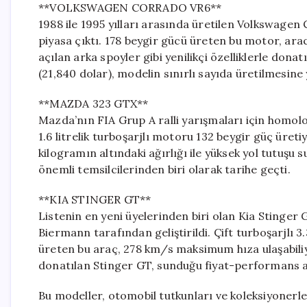
**VOLKSWAGEN CORRADO VR6**
1988 ile 1995 yılları arasında üretilen Volkswagen 
piyasa çıktı. 178 beygir gücü üreten bu motor, ara
açılan arka spoyler gibi yenilikçi özelliklerle donat
(21,840 dolar), modelin sınırlı sayıda üretilmesine 
**MAZDA 323 GTX**
Mazda’nın FIA Grup A ralli yarışmaları için homolo
1.6 litrelik turboşarjlı motoru 132 beygir güç üret
kilogramın altındaki ağırlığı ile yüksek yol tutuşu
önemli temsilcilerinden biri olarak tarihe geçti.
**KIA STINGER GT**
Listenin en yeni üyelerinden biri olan Kia Stinger
Biermann tarafından geliştirildi. Çift turboşarjlı 3
üreten bu araç, 278 km/s maksimum hıza ulaşabiliy
donatılan Stinger GT, sunduğu fiyat-performans a
Bu modeller, otomobil tutkunları ve koleksiyonerle