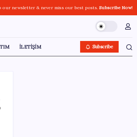
o our newsletter & never miss our best posts.
Subscribe Now!
TIM
İLETİŞİM
Subscribe
ı
SON YAZILAR
Dolar kuru rekor üstüne rekor kırıyor: 500
puan eriyen dolar endeksi tekrar şahlandı