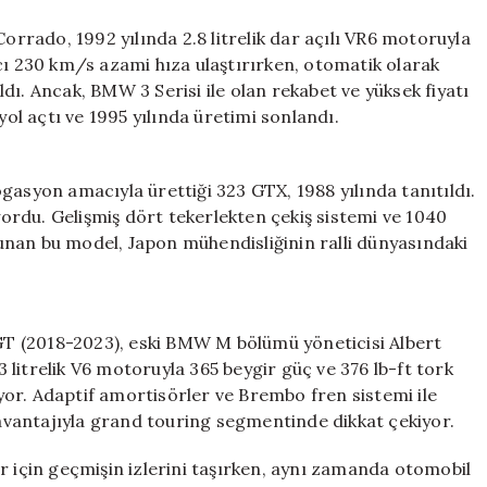
Corrado, 1992 yılında 2.8 litrelik dar açılı VR6 motoruyla
cı 230 km/s azami hıza ulaştırırken, otomatik olarak
ıldı. Ancak, BMW 3 Serisi ile olan rekabet ve yüksek fiyatı
yol açtı ve 1995 yılında üretimi sonlandı.
gasyon amacıyla ürettiği 323 GTX, 1988 yılında tanıtıldı.
iyordu. Gelişmiş dört tekerlekten çekiş sistemi ve 1040
 sunan bu model, Japon mühendisliğinin ralli dünyasındaki
 GT (2018-2023), eski BMW M bölümü yöneticisi Albert
.3 litrelik V6 motoruyla 365 beygir güç ve 376 lb-ft tork
or. Adaptif amortisörler ve Brembo fren sistemi ile
vantajıyla grand touring segmentinde dikkat çekiyor.
r için geçmişin izlerini taşırken, aynı zamanda otomobil