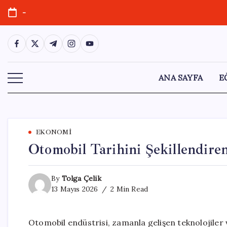
Skip
-
to
content
https://www.facebook.com/
https://twitter.com/
https://t.me/
https://www.instagram.com/
https://youtube.com/
ANA SAYFA
E
EKONOMI
Otomobil Tarihini Şekillendire
By
Tolga Çelik
13 Mayıs 2026
2 Min Read
Otomobil endüstrisi, zamanla gelişen teknolojiler v