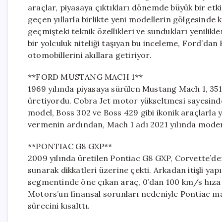
araçlar, piyasaya çıktıkları dönemde büyük bir etk
geçen yıllarla birlikte yeni modellerin gölgesinde 
geçmişteki teknik özellikleri ve sundukları yenilikle
bir yolculuk niteliği taşıyan bu inceleme, Ford’d
otomobillerini akıllara getiriyor.
**FORD MUSTANG MACH 1**
1969 yılında piyasaya sürülen Mustang Mach 1, 35
üretiyordu. Cobra Jet motor yükseltmesi sayesinde
model, Boss 302 ve Boss 429 gibi ikonik araçlarla ya
vermenin ardından, Mach 1 adı 2021 yılında modern
**PONTIAC G8 GXP**
2009 yılında üretilen Pontiac G8 GXP, Corvette’den
sunarak dikkatleri üzerine çekti. Arkadan itişli y
segmentinde öne çıkan araç, 0’dan 100 km/s hıza y
Motors’un finansal sorunları nedeniyle Pontiac m
sürecini kısalttı.