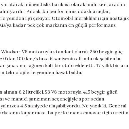
Modelleri
i yaratarak mühendislik harikası olarak anılırken, aradan
için
kalmışlardır. Ancak, bu performans odaklı araçlar,
rle yeniden ilgi çekiyor. Otomobil meraklıları için nostaljik
an Kia’ya kadar pek çok markanın en güçlü performans
1 Windsor V8 motoruyla standart olarak 250 beygir güç
 0’dan 100 km/s hıza 6 saniyenin altında ulaşabilen bu
rışmasına rağmen kült bir statü elde etti. 17 yıllık bir ara
 teknolojilerle yeniden hayat buldu.
 alınan 6.2 litrelik LS3 V8 motoruyla 415 beygir gücü
apısı ve manuel şanzıman seçeneğiyle spor sedan
alnızca 4.5 saniyede ulaşabiliyordu. Ne yazık ki, General
arkasının kapanması, bu performans canavarı için üretim