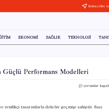
Subscribe t
ĞİTİM
EKONOMİ
SAĞLIK
TEKNOLOJİ
TANI
n Güçlü Performans Modelleri
Otomobil
yorumlar kapal
Tarihini
Şekillendiren
Güçlü
Performans
e yenilikçi tasarımlarla dolu bir geçmişe sahiptir. Bazı