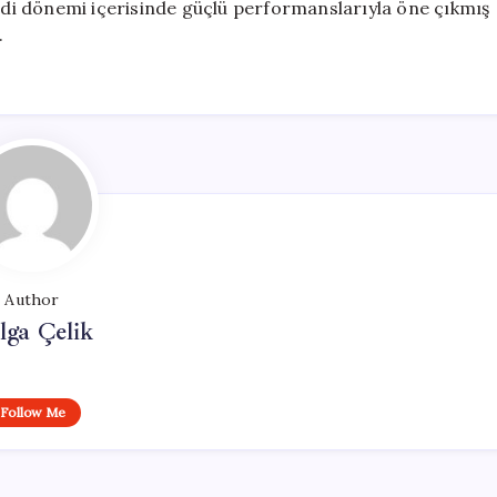
endi dönemi içerisinde güçlü performanslarıyla öne çıkmış
.
Author
lga Çelik
Follow Me