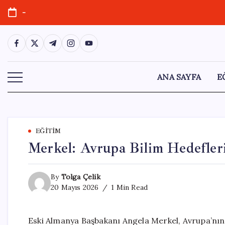
Skip
-
to
content
https://www.facebook.com/
https://twitter.com/
https://t.me/
https://www.instagram.com/
https://youtube.com/
ANA SAYFA
E
EĞITIM
Merkel: Avrupa Bilim Hedefler
By
Tolga Çelik
20 Mayıs 2026
1 Min Read
Eski Almanya Başbakanı Angela Merkel, Avrupa’nın