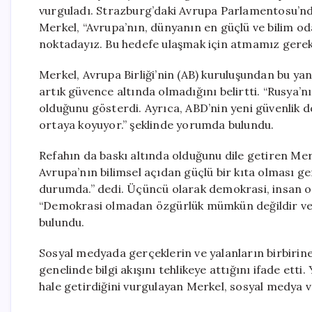
vurguladı. Strazburg’daki Avrupa Parlamentosu’n
Merkel, “Avrupa’nın, dünyanın en güçlü ve bilim od
noktadayız. Bu hedefe ulaşmak için atmamız gereken
Merkel, Avrupa Birliği’nin (AB) kuruluşundan bu yana
artık güvence altında olmadığını belirtti. “Rusya’nı
olduğunu gösterdi. Ayrıca, ABD’nin yeni güvenlik do
ortaya koyuyor.” şeklinde yorumda bulundu.
Refahın da baskı altında olduğunu dile getiren Merk
Avrupa’nın bilimsel açıdan güçlü bir kıta olması g
durumda.” dedi. Üçüncü olarak demokrasi, insan o
“Demokrasi olmadan özgürlük mümkün değildir ve 
bulundu.
Sosyal medyada gerçeklerin ve yalanların birbirin
genelinde bilgi akışını tehlikeye attığını ifade et
hale getirdiğini vurgulayan Merkel, sosyal medya 