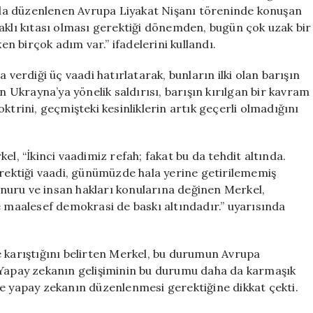
için
da düzenlenen Avrupa Liyakat Nişanı töreninde konuşan
aklı kıtası olması gerektiği dönemden, bugün çok uzak bir
 birçok adım var.” ifadelerini kullandı.
 verdiği üç vaadi hatırlatarak, bunların ilki olan barışın
n Ukrayna’ya yönelik saldırısı, barışın kırılgan bir kavram
ktrini, geçmişteki kesinliklerin artık geçerli olmadığını
el, “İkinci vaadimiz refah; fakat bu da tehdit altında.
erektiği vaadi, günümüzde hala yerine getirilememiş
nuru ve insan hakları konularına değinen Merkel,
maalesef demokrasi de baskı altındadır.” uyarısında
e karıştığını belirten Merkel, bu durumun Avrupa
ti. Yapay zekanın gelişiminin bu durumu daha da karmaşık
ve yapay zekanın düzenlenmesi gerektiğine dikkat çekti.