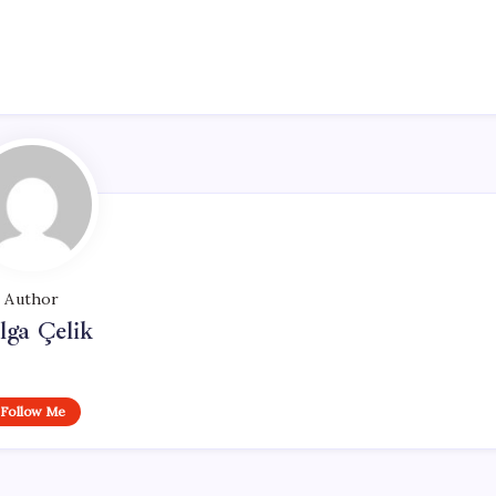
Author
lga Çelik
Follow Me