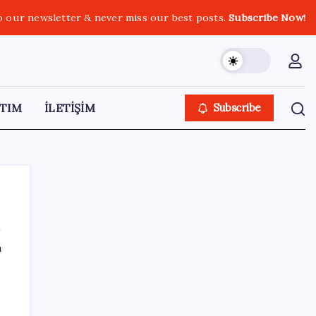
o our newsletter & never miss our best posts.
Subscribe Now!
TIM
İLETİŞİM
Subscribe
ı
SON YAZILAR
HPV’ye karşı geliştirilen sakız virüsü yüzde
93 azalttı