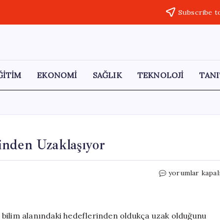
Subscribe t
ĞİTİM
EKONOMİ
SAĞLIK
TEKNOLOJİ
TANI
inden Uzaklaşıyor
Merkel:
yorumlar kapal
Avrupa
Bilim
Hedeflerinden
Uzaklaşıyor
 bilim alanındaki hedeflerinden oldukça uzak olduğunu