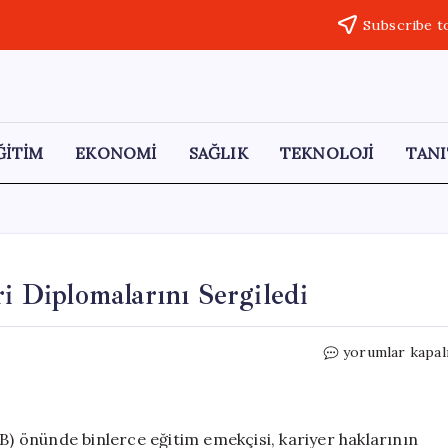
Subscribe t
ĞİTİM
EKONOMİ
SAĞLIK
TEKNOLOJİ
TANI
Diplomalarını Sergiledi
MEB
yorumlar kapal
Önünde
Eğitim
Emekçileri
Diplomalarını
EB) önünde binlerce eğitim emekçisi, kariyer haklarının