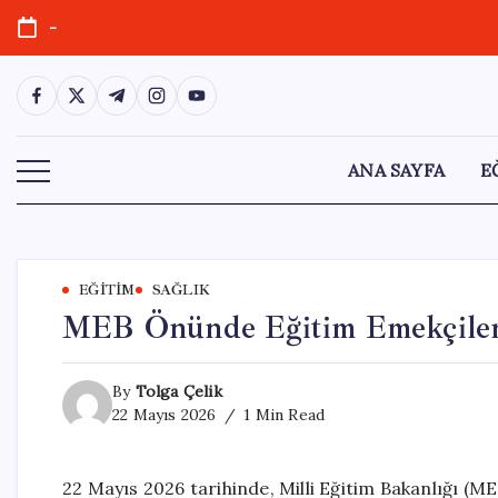
Skip
-
to
content
https://www.facebook.com/
https://twitter.com/
https://t.me/
https://www.instagram.com/
https://youtube.com/
ANA SAYFA
E
EĞITIM
SAĞLIK
MEB Önünde Eğitim Emekçileri 
By
Tolga Çelik
22 Mayıs 2026
1 Min Read
22 Mayıs 2026 tarihinde, Milli Eğitim Bakanlığı (M