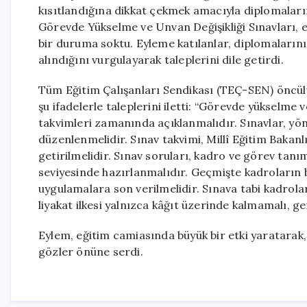
kısıtlandığına dikkat çekmek amacıyla diplomaların
Görevde Yükselme ve Unvan Değişikliği Sınavları, eğ
bir duruma soktu. Eyleme katılanlar, diplomalarının
alındığını vurgulayarak taleplerini dile getirdi.
Tüm Eğitim Çalışanları Sendikası (TEÇ-SEN) öncül
şu ifadelerle taleplerini iletti: “Görevde yükselme v
takvimleri zamanında açıklanmalıdır. Sınavlar, yönet
düzenlenmelidir. Sınav takvimi, Millî Eğitim Bakanl
getirilmelidir. Sınav soruları, kadro ve görev tanıml
seviyesinde hazırlanmalıdır. Geçmişte kadroların 
uygulamalara son verilmelidir. Sınava tabi kadrolar
liyakat ilkesi yalnızca kâğıt üzerinde kalmamalı, g
Eylem, eğitim camiasında büyük bir etki yaratarak,
gözler önüne serdi.