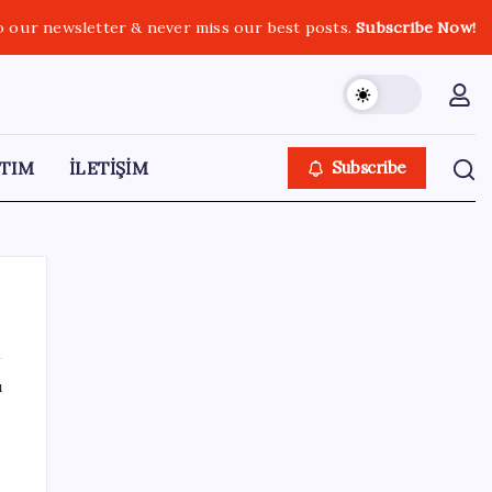
o our newsletter & never miss our best posts.
Subscribe Now!
TIM
İLETİŞİM
Subscribe
ı
SON YAZILAR
İş Bankası’nda üst düzey görev değişimi:
Hakan Aran görevinden ayrılıyor