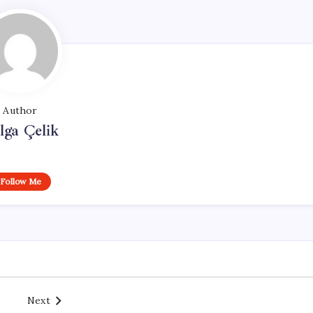
Author
lga Çelik
Follow Me
Next