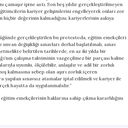
Sergiledi
ı çamaşır ipine astı. Son beş yıldır gerçekleştirilmeyen
için
itimcilerin kariyer gelişimlerini engelleyerek onları zor
 hiçbir değerinin kalmadığını, kariyerlerinin askıya
üğünde gerçekleştirilen bu protestoda, eğitim emekçileri
e unvan değişikliği sınavları derhal başlatılmalı, sınav
melikte belirtilen tarihlerde, en az iki yılda bir
ığı’nın çalışma takviminin vazgeçilmez bir parçası haline
arıyla uyumlu, ölçülebilir, anlaşılır ve adil bir zorluk
boş kalmasına sebep olan aşırı zorluk içeren
a yapılan sınavsız atamalar iptal edilmeli ve kariyer ile
erçek hayatta da uygulanmalıdır.”
 eğitim emekçilerinin haklarına sahip çıkma kararlılığını