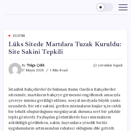
Skip
to
content
EĞITIM
Lüks Sitede Martılara Tuzak Kuruldu:
Site Sakini Tepkili
Lüks
By
Tolga Çelik
yorumlar kapalı
Sitede
17 Mayıs 2026
1 Min Read
Martılara
Tuzak
Kuruldu:
İstanbul Bahçelievler’de bulunan Rams Garden Bahçelievler
Site
sitesinde, martıların bahçeye girmesini engellemek amacıyla
Sakini
Tepkili
çevreye misina gerildiği iddiası, sosyal medyada büyük yankı
için
uyandırdı. Bir site sakini, gerilen misinaların kuşlar için ciddi
bir tehdit oluşturduğunu vurgulayarak duruma sert bir şekilde
tepki gösterdi. Paylaşılan görüntülerde bazı misinaların
söküldüğü görülürken, sakin, hayvanlara yönelik bu tür
uygulamaların artmasından rahatsız olduğunu dile getirdi.