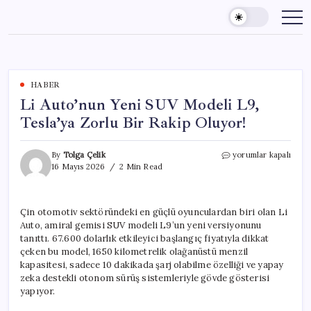
Skip
to
content
HABER
Li Auto’nun Yeni SUV Modeli L9,
Tesla’ya Zorlu Bir Rakip Oluyor!
Li
By
Tolga Çelik
yorumlar kapalı
Auto’nun
16 Mayıs 2026
2 Min Read
Yeni
SUV
Modeli
Çin otomotiv sektöründeki en güçlü oyunculardan biri olan Li
L9,
Auto, amiral gemisi SUV modeli L9’un yeni versiyonunu
Tesla’ya
Zorlu
tanıttı. 67.600 dolarlık etkileyici başlangıç fiyatıyla dikkat
Bir
çeken bu model, 1650 kilometrelik olağanüstü menzil
Rakip
kapasitesi, sadece 10 dakikada şarj olabilme özelliği ve yapay
Oluyor!
zeka destekli otonom sürüş sistemleriyle gövde gösterisi
için
yapıyor.