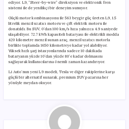
ediyor. L9, “Steer-by-wire” direksiyon ve elektronik fren
sistemi ile de yenilikçi bir deneyim sunuyor.
Güçlü motor kombinasyonu ile 563 beygir güç üreten L9, 1.5
litrelik menzil uzatıcı motoru ve çift elektrik motoru ile
donatıldı. Bu SUV, 0’dan 100 km/s hıza yalnızca 4.9 saniyede
ulaşabiliyor. 72.7 kWh kapasiteli bataryası ile elektrikli modda
420 kilometre menzil sunan araç, menzil uzatıcı motorla
birlikte toplamda 1650 kilometreye kadar yol alabiliyor.
Yüksek hızlı şarj istasyonlarında sadece 10 dakikada
bataryanın yüzde 10’dan yüzde 80’e kadar dolmasını
sağlayarak kullanıcılarına önemli zaman kazandırıyor.
Li Auto’nun yeni L9 modeli, Tesla ve diğer rakiplerine karşı
güçlü bir alternatif sunarak, premium SUV pazarına her
yönüyle meydan okuyor.