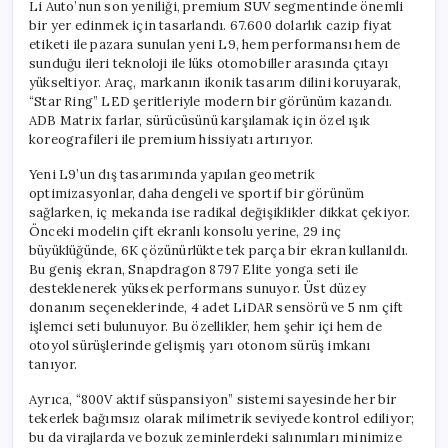
Li Auto’nun son yeniliği, premium SUV segmentinde önemli
bir yer edinmek için tasarlandı. 67.600 dolarlık cazip fiyat
etiketi ile pazara sunulan yeni L9, hem performansı hem de
sunduğu ileri teknoloji ile lüks otomobiller arasında çıtayı
yükseltiyor. Araç, markanın ikonik tasarım dilini koruyarak,
“Star Ring” LED şeritleriyle modern bir görünüm kazandı.
ADB Matrix farlar, sürücüsünü karşılamak için özel ışık
koreografileri ile premium hissiyatı artırıyor.
Yeni L9’un dış tasarımında yapılan geometrik
optimizasyonlar, daha dengeli ve sportif bir görünüm
sağlarken, iç mekanda ise radikal değişiklikler dikkat çekiyor.
Önceki modelin çift ekranlı konsolu yerine, 29 inç
büyüklüğünde, 6K çözünürlükte tek parça bir ekran kullanıldı.
Bu geniş ekran, Snapdragon 8797 Elite yonga seti ile
desteklenerek yüksek performans sunuyor. Üst düzey
donanım seçeneklerinde, 4 adet LiDAR sensörü ve 5 nm çift
işlemci seti bulunuyor. Bu özellikler, hem şehir içi hem de
otoyol sürüşlerinde gelişmiş yarı otonom sürüş imkanı
tanıyor.
Ayrıca, “800V aktif süspansiyon” sistemi sayesinde her bir
tekerlek bağımsız olarak milimetrik seviyede kontrol ediliyor;
bu da virajlarda ve bozuk zeminlerdeki salınımları minimize