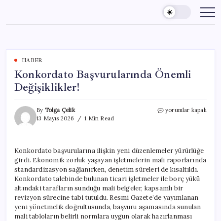
Skip
to
content
HABER
Konkordato Başvurularında Önemli
Değişiklikler!
Konkordato
By
Tolga Çelik
yorumlar kapalı
Başvurularında
13 Mayıs 2026
1 Min Read
Önemli
Değişiklikler!
için
Konkordato başvurularına ilişkin yeni düzenlemeler yürürlüğe
girdi. Ekonomik zorluk yaşayan işletmelerin mali raporlarında
standardizasyon sağlanırken, denetim süreleri de kısaltıldı.
Konkordato talebinde bulunan ticari işletmeler ile borç yükü
altındaki tarafların sunduğu mali belgeler, kapsamlı bir
revizyon sürecine tabi tutuldu. Resmi Gazete’de yayımlanan
yeni yönetmelik doğrultusunda, başvuru aşamasında sunulan
mali tabloların belirli normlara uygun olarak hazırlanması