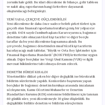
zorunlu hale geldi. Bu idari düzenleme ile bilanço, gelir tablosu
ve nakit akış raporlarının hangi kriterlere dayanarak
oluşturulacağı belirginleşti.
YENİ YASAL ÇERÇEVE GÜÇLENDİRİLDİ
Yeni düzenleme ile daha önce sadece belirli şirket türleri için
geçerli olan finansal raporlama kuralları geniş bir yelpazeye
yayıldı. 6434 sayılı Cumhurbaşkanı Kararı uyarınca, bağımsız
denetime tabi olmayan tüzel kişi tacirler ve diğer borçlu
taraflar da bu yeni düzenleme kapsamına alındı. Bu
çerçevede, bağımsız denetimden muaf tüzel kişi tacirlerin
hazırlayacağı mali tablolar, “Büyük ve Orta Boy İşletmeler için
Finansal Raporlama Standardı” (BOBİ FRS) kriterlerine uygun
olmalı. Diğer borçlular ise Vergi Usul Kanunu (VUK) ve ilgili
mevzuat hükümlerine tabi olmaya devam edecek.
DENETİM SÜRESİ KISALDI
Yönetmelikte dikkat çeken bir diğer değişiklik ise bürokratik
bildirim sürelerinde yapıldı. Konkordato başvurusu yapan
borçlular ile bağımsız denetim kuruluşu arasında imzalanan
sözleşmenin, Kamu Gözetimi Muhasebe ve Denetim
Standartları Kurumu (KGK) sistemine bildirilmesi için tanınan
60 günlük süre, yeni düzenlemeyle 30 güne düşürüldü. Bu
değişiklikle birlikte denetim ve bildirim süreçlerinin