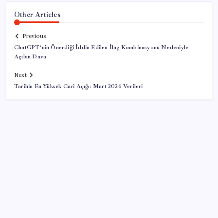
Other Articles
Previous
ChatGPT’nin Önerdiği İddia Edilen İlaç Kombinasyonu Nedeniyle
Açılan Dava
Next
Tarihin En Yüksek Cari Açığı: Mart 2026 Verileri
SON YAZILAR
VakıfBank ikinci çeyrekte 16,7 milyar TL net kâr elde