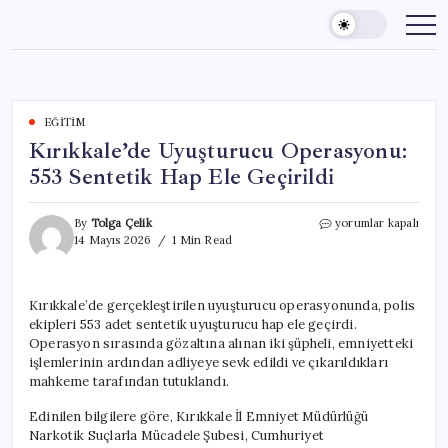
Skip
to
content
EĞITIM
Kırıkkale’de Uyuşturucu Operasyonu:
553 Sentetik Hap Ele Geçirildi
Kırıkkale’de
By
Tolga Çelik
yorumlar kapalı
Uyuşturucu
14 Mayıs 2026
1 Min Read
Operasyonu:
553
Sentetik
Kırıkkale’de gerçekleştirilen uyuşturucu operasyonunda, polis
Hap
ekipleri 553 adet sentetik uyuşturucu hap ele geçirdi.
Ele
Geçirildi
Operasyon sırasında gözaltına alınan iki şüpheli, emniyetteki
için
işlemlerinin ardından adliyeye sevk edildi ve çıkarıldıkları
mahkeme tarafından tutuklandı.
Edinilen bilgilere göre, Kırıkkale İl Emniyet Müdürlüğü
Narkotik Suçlarla Mücadele Şubesi, Cumhuriyet