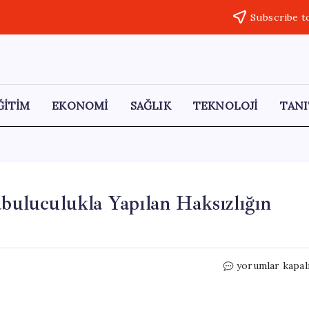
Subscribe t
ĞİTİM
EKONOMİ
SAĞLIK
TEKNOLOJİ
TANI
abuluculukla Yapılan Haksızlığın
İşten
yorumlar kapal
Çıkarılan
Çalışana
Jet