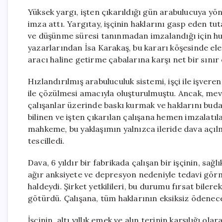
Yüksek yargı, işten çıkarıldığı gün arabulucuya yön
imza attı. Yargıtay, işçinin haklarını gasp eden tut
ve düşünme süresi tanınmadan imzalandığı için hu
yazarlarından İsa Karakaş, bu kararı köşesinde ele
aracı haline getirme çabalarına karşı net bir sınır çi
Hızlandırılmış arabuluculuk sistemi, işçi ile işveren
ile çözülmesi amacıyla oluşturulmuştu. Ancak, mevc
çalışanlar üzerinde baskı kurmak ve haklarını buda
bilinen ve işten çıkarılan çalışana hemen imzalatı
mahkeme, bu yaklaşımın yalnızca ileride dava açılm
tescilledi.
Dava, 6 yıldır bir fabrikada çalışan bir işçinin, sağl
ağır anksiyete ve depresyon nedeniyle tedavi gö
haldeydi. Şirket yetkilileri, bu durumu fırsat bilere
götürdü. Çalışana, tüm haklarının eksiksiz ödeneceğ
İşçinin, altı yıllık emek ve alın terinin karşılığı o