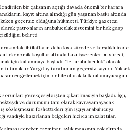
Arabuluculukla
lendirilen bir çalışanın açtığı davada önemli bir karara
Yapılan
anakların, kayıt altına alındığı gün yaşanan baskı altında
Haksızlığın
kuken geçersiz olduğuna hükmetti. Türkiye gazetesi
Üstü
 alarak patronların arabuluculuk sistemini bir hak gasp
Kapatılamadı
zildiğini belirtti.
için
 arasındaki ihtilafların daha kısa sürede ve karşılıklı irade
ut ekonomik koşullar altında bazı işverenler bu süreci,
mak için kullanmaya başladı. “Jet arabuluculuk” olarak
lan tutanaklar Yargıtay tarafından geçersiz sayıldı. Yüksek
asını engellemek için bir hile olarak kullanılamayacağını
ık sorunları gerekçesiyle işten çıkarılmasıyla başladı. İşçi,
rmekteydi ve durumunu tam olarak kavrayamayacak
k iş sözleşmesini feshettikleri gün işçiyi arabulucuya
i vaadiyle hazırlanan belgeleri hızlıca imzalattılar.
larak alması gereken tazminat, aylık maaşının çok altında,