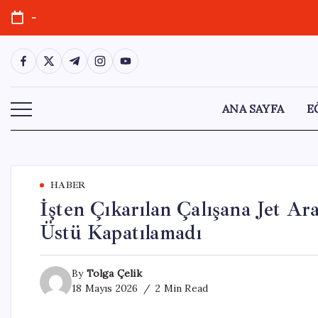
Skip
-
to
content
https://www.facebook.com/
https://twitter.com/
https://t.me/
https://www.instagram.com/
https://youtube.com/
ANA SAYFA
E
HABER
İşten Çıkarılan Çalışana Jet Ar
Üstü Kapatılamadı
By
Tolga Çelik
18 Mayıs 2026
2 Min Read