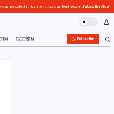
o our newsletter & never miss our best posts.
Subscribe Now!
TIM
İLETİŞİM
Subscribe
SON YAZILAR
ı
VakıfBank ikinci çeyrekte 16,7 milyar TL net
kâr elde etti