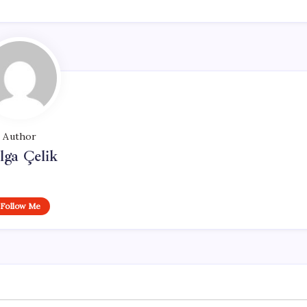
Author
lga Çelik
Follow Me