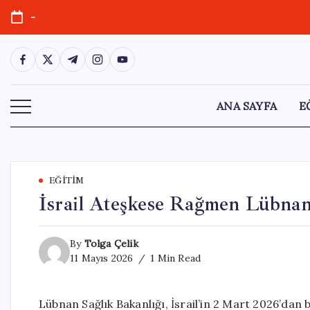
Skip
-
to
content
https://www.facebook.com/
https://twitter.com/
https://t.me/
https://www.instagram.com/
https://youtube.com/
ANA SAYFA
E
EĞITIM
İsrail Ateşkese Rağmen Lübnan
By
Tolga Çelik
11 Mayıs 2026
1 Min Read
Lübnan Sağlık Bakanlığı, İsrail’in 2 Mart 2026’dan 