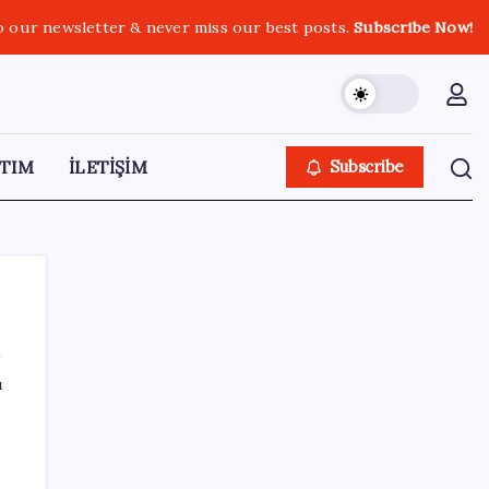
o our newsletter & never miss our best posts.
Subscribe Now!
TIM
İLETİŞİM
Subscribe
ı
SON YAZILAR
HPV’ye karşı geliştirilen sakız virüsü yüzde
93 azalttı