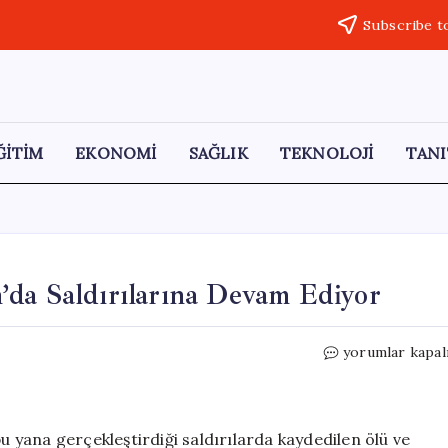
Subscribe t
ĞİTİM
EKONOMİ
SAĞLIK
TEKNOLOJİ
TANI
’da Saldırılarına Devam Ediyor
İsrail
yorumlar kapal
Ateşkese
Rağmen
Lübnan’da
Saldırılarına
bu yana gerçekleştirdiği saldırılarda kaydedilen ölü ve