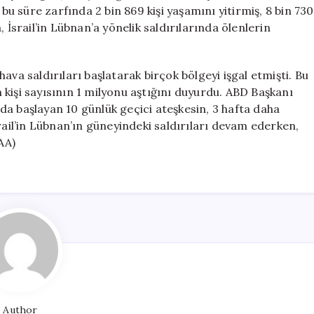
Devam
 bu süre zarfında 2 bin 869 kişi yaşamını yitirmiş, 8 bin 730
Ediyor
 İsrail’in Lübnan’a yönelik saldırılarında ölenlerin
için
ava saldırıları başlatarak birçok bölgeyi işgal etmişti. Bu
kişi sayısının 1 milyonu aştığını duyurdu. ABD Başkanı
a başlayan 10 günlük geçici ateşkesin, 3 hafta daha
rail’in Lübnan’ın güneyindeki saldırıları devam ederken,
AA)
Author