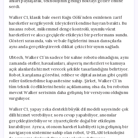
anları paylaşarak, teknolojinin geldiği noktayı gözler önüne
serdi.
Walker C1, klasik bale eseri Kuğu Gölü’nden esinlenen zarif
hareketler sergileyerek izleyicileri kendine hayran bıraktı. Bu
insansı robot, mükemmel denge kontrolü, uyumlu vücut
hareketleri ve akıcı geçişlerle etkileyici bir performans sundu.
Gösteri sırasında, vals ve bale figürlerini insan dansçılarla
aynı anda gerçekleştirerek dikkat çekici bir uyum sağladı.
Ubtech, Walker C1’in sadece bir sahne robotu olmadığını, aynı
zamanda oteller, havaalanları, alışveriş merkezleri ve kamuya
açık alanlarda hizmet verecek şekilde tasarlandığını belirtiyor.
Robot, karşılama görevlisi, rehber ve dijital asistan gibi çeşitli
roller üstlenebilme kapasitesine sahip. Şirket, Walker C1’in
tüm teknik özelliklerini henüz açıklamamış olsa da, bu robotun
mevcut Walker serisinin daha gelişmiş bir versiyonu olduğunu
vurguluyor.
Walker C1, yapay zeka destekli büyük dil modeli sayesinde çok
dilli hizmet verebiliyor, soru cevap yapabiliyor, anonslar
gerçekleştirebiliyor ve ziyaretçilerle doğal bir etkileşim
kurabiliyor. Ayrıca, otonom hareket kabiliyeti için gelişmiş bir
navigasyon sistemine sahip olan robot, U-SLAM teknolojisi