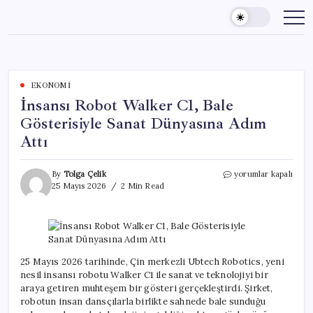
Skip
to
content
EKONOMI
İnsansı Robot Walker C1, Bale
Gösterisiyle Sanat Dünyasına Adım
Attı
İnsansı
By
Tolga Çelik
yorumlar kapalı
Robot
25 Mayıs 2026
2 Min Read
Walker
C1,
Bale
Gösterisiyle
Sanat
Dünyasına
25 Mayıs 2026 tarihinde, Çin merkezli Ubtech Robotics, yeni
Adım
nesil insansı robotu Walker C1 ile sanat ve teknolojiyi bir
Attı
araya getiren muhteşem bir gösteri gerçekleştirdi. Şirket,
için
robotun insan dansçılarla birlikte sahnede bale sunduğu