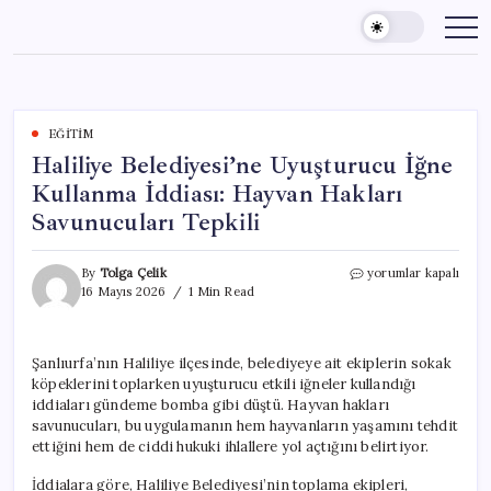
Skip
to
content
EĞITIM
Haliliye Belediyesi’ne Uyuşturucu İğne
Kullanma İddiası: Hayvan Hakları
Savunucuları Tepkili
Haliliye
By
Tolga Çelik
yorumlar kapalı
Belediyesi’ne
16 Mayıs 2026
1 Min Read
Uyuşturucu
İğne
Kullanma
Şanlıurfa’nın Haliliye ilçesinde, belediyeye ait ekiplerin sokak
İddiası:
köpeklerini toplarken uyuşturucu etkili iğneler kullandığı
Hayvan
Hakları
iddiaları gündeme bomba gibi düştü. Hayvan hakları
Savunucuları
savunucuları, bu uygulamanın hem hayvanların yaşamını tehdit
Tepkili
ettiğini hem de ciddi hukuki ihlallere yol açtığını belirtiyor.
için
İddialara göre, Haliliye Belediyesi’nin toplama ekipleri,