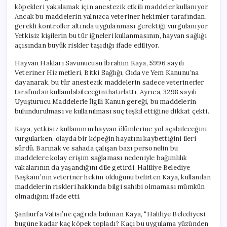
köpekleri yakalamak için anestezik etkili maddeler kullanıyor.
Ancak bu maddelerin yalnızca veteriner hekimler tarafından,
gerekli kontroller altında uygulanması gerektiği vurgulanıyor.
Yetkisiz kişilerin bu tür iğneleri kullanmasının, hayvan sağlığı
açısından büyük riskler taşıdığı ifade ediliyor.
Hayvan Hakları Savunucusu İbrahim Kaya, 5996 sayılı
Veteriner Hizmetleri, Bitki Sağlığı, Gıda ve Yem Kanunu’na
dayanarak, bu tür anestezik maddelerin sadece veterinerler
tarafından kullanılabileceğini hatırlattı. Ayrıca, 3298 sayılı
Uyuşturucu Maddelerle İlgili Kanun gereği, bu maddelerin
bulundurulması ve kullanılması suç teşkil ettiğine dikkat çekti.
Kaya, yetkisiz kullanımın hayvan ölümlerine yol açabileceğini
vurgularken, olayda bir köpeğin hayatını kaybettiğini ileri
sürdü. Barınak ve sahada çalışan bazı personelin bu
maddelere kolay erişim sağlaması nedeniyle bağımlılık
vakalarının da yaşandığını dile getirdi. Haliliye Belediye
Başkanı’nın veteriner hekim olduğunu belirten Kaya, kullanılan
maddelerin riskleri hakkında bilgi sahibi olmaması mümkün
olmadığını ifade etti.
Şanlıurfa Valisi’ne çağrıda bulunan Kaya, “Haliliye Belediyesi
bugüne kadar kaç köpek topladı? Kaçı bu uygulama yüzünden