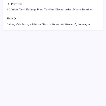
Previous
60 Yıldır Terk Edilmiş: New York’un Gizemli Adası North Brother
Next
Sakarya’da Karaya Oturan Ninova Gemisinin Gizemi Aydınlanıyor
SON YAZILAR
VakıfBank ikinci çeyrekte 16,7 milyar TL net kâr elde
etti
Bellek Pazarında Yeni Dönem: HP ve Asus Çinli
Tedarikçilere Geçiyor