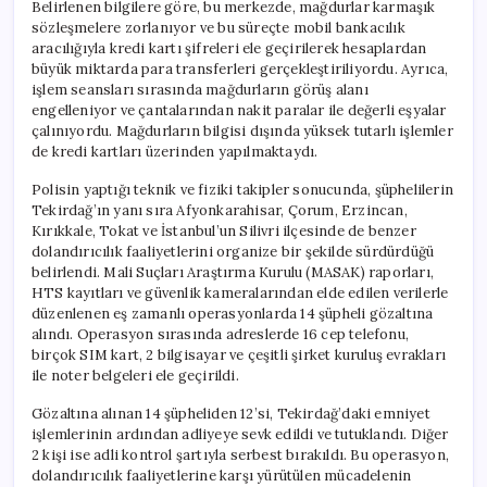
Belirlenen bilgilere göre, bu merkezde, mağdurlar karmaşık
sözleşmelere zorlanıyor ve bu süreçte mobil bankacılık
aracılığıyla kredi kartı şifreleri ele geçirilerek hesaplardan
büyük miktarda para transferleri gerçekleştiriliyordu. Ayrıca,
işlem seansları sırasında mağdurların görüş alanı
engelleniyor ve çantalarından nakit paralar ile değerli eşyalar
çalınıyordu. Mağdurların bilgisi dışında yüksek tutarlı işlemler
de kredi kartları üzerinden yapılmaktaydı.
Polisin yaptığı teknik ve fiziki takipler sonucunda, şüphelilerin
Tekirdağ’ın yanı sıra Afyonkarahisar, Çorum, Erzincan,
Kırıkkale, Tokat ve İstanbul’un Silivri ilçesinde de benzer
dolandırıcılık faaliyetlerini organize bir şekilde sürdürdüğü
belirlendi. Mali Suçları Araştırma Kurulu (MASAK) raporları,
HTS kayıtları ve güvenlik kameralarından elde edilen verilerle
düzenlenen eş zamanlı operasyonlarda 14 şüpheli gözaltına
alındı. Operasyon sırasında adreslerde 16 cep telefonu,
birçok SIM kart, 2 bilgisayar ve çeşitli şirket kuruluş evrakları
ile noter belgeleri ele geçirildi.
Gözaltına alınan 14 şüpheliden 12’si, Tekirdağ’daki emniyet
işlemlerinin ardından adliyeye sevk edildi ve tutuklandı. Diğer
2 kişi ise adli kontrol şartıyla serbest bırakıldı. Bu operasyon,
dolandırıcılık faaliyetlerine karşı yürütülen mücadelenin