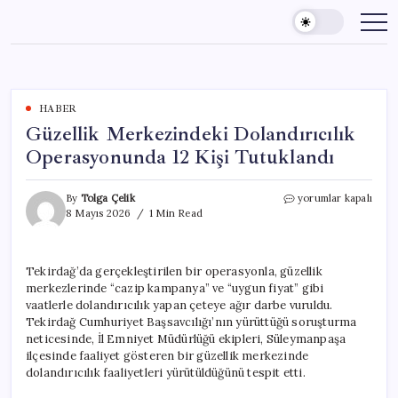
Skip
to
content
HABER
Güzellik Merkezindeki Dolandırıcılık
Operasyonunda 12 Kişi Tutuklandı
Güzellik
By
Tolga Çelik
yorumlar kapalı
Merkezindeki
8 Mayıs 2026
1 Min Read
Dolandırıcılık
Operasyonunda
12
Tekirdağ’da gerçekleştirilen bir operasyonla, güzellik
Kişi
merkezlerinde “cazip kampanya” ve “uygun fiyat” gibi
Tutuklandı
için
vaatlerle dolandırıcılık yapan çeteye ağır darbe vuruldu.
Tekirdağ Cumhuriyet Başsavcılığı’nın yürüttüğü soruşturma
neticesinde, İl Emniyet Müdürlüğü ekipleri, Süleymanpaşa
ilçesinde faaliyet gösteren bir güzellik merkezinde
dolandırıcılık faaliyetleri yürütüldüğünü tespit etti.