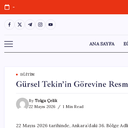
Skip
-
to
content
https://www.facebook.com/
https://twitter.com/
https://t.me/
https://www.instagram.com/
https://youtube.com/
ANA SAYFA
E
EĞITIM
Gürsel Tekin’in Görevine Resm
By
Tolga Çelik
22 Mayıs 2026
1 Min Read
22 Mayıs 2026 tarihinde, Ankara’daki 36. Bölge Ad