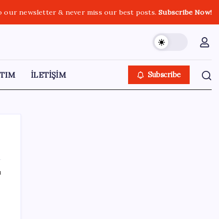
o our newsletter & never miss our best posts.
Subscribe Now!
TIM
İLETİŞİM
Subscribe
ı
SON YAZILAR
HPV’ye karşı geliştirilen sakız virüsü yüzde
93 azalttı