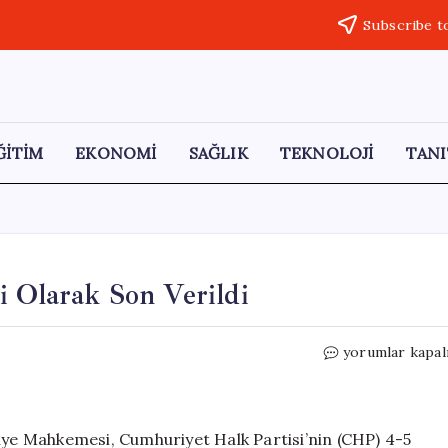
Subscribe t
ĞİTİM
EKONOMİ
SAĞLIK
TEKNOLOJİ
TANI
i Olarak Son Verildi
Gürsel
yorumlar kapal
Tekin’in
Görevine
Resmi
Olarak
liye Mahkemesi, Cumhuriyet Halk Partisi’nin (CHP) 4-5