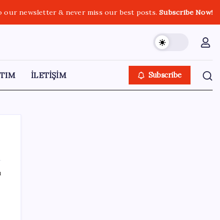
o our newsletter & never miss our best posts.
Subscribe Now!
TIM
İLETİŞİM
Subscribe
ı
SON YAZILAR
HPV’ye karşı geliştirilen sakız virüsü yüzde
93 azalttı