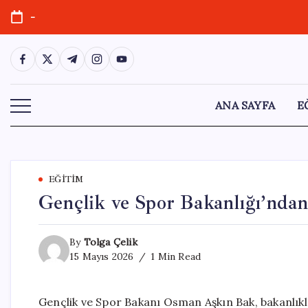
Skip
-
to
content
https://www.facebook.com/
https://twitter.com/
https://t.me/
https://www.instagram.com/
https://youtube.com/
ANA SAYFA
E
EĞITIM
Gençlik ve Spor Bakanlığı’ndan
By
Tolga Çelik
15 Mayıs 2026
1 Min Read
Gençlik ve Spor Bakanı Osman Aşkın Bak, bakanlıkl