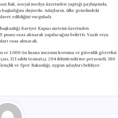
Yeni
Bakan Bak, sosyal medya üzerinden yaptığı paylaşımda,
Personel
 başladığını duyurdu. Adayların, ülke genelindeki
Alımı
avet edildiğini vurguladı.
Müjdesi
için
başkanlığı Kariyer Kapısı sistemi üzerinden
S puanı esas alınarak yapılacağını belirtti. Yazılı veya
ları esas alınacak.
u ve 1.000 ön lisans mezunu koruma ve güvenlik görevlisi
atçısı, 121 sıhhi tesisatçı, 204 iklimlendirme personeli, 180
nçlik ve Spor Bakanlığı, uygun adayları bekliyor.