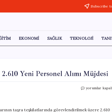
Subscribe t
ĞİTİM
EKONOMİ
SAĞLIK
TEKNOLOJİ
TANI
 2.610 Yeni Personel Alımı Müjdesi
Gençlik
yorumlar kapal
ve
Spor
Bakanlığı’ndan
2.610
arının taşra teşkilatlarında görevlendirilmek üzere 2.610