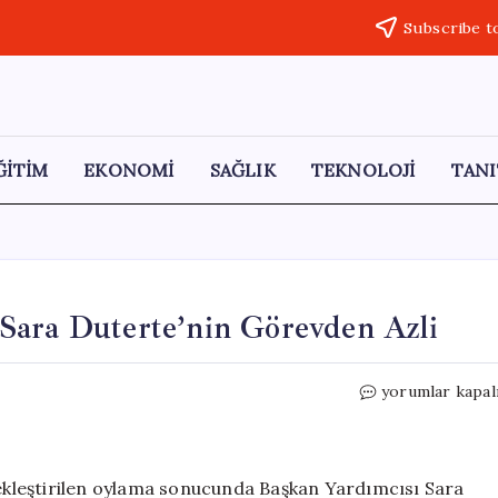
Subscribe t
ĞİTİM
EKONOMİ
SAĞLIK
TEKNOLOJİ
TANI
r: Sara Duterte’nin Görevden Azli
Filipinler’de
yorumlar kapal
Siyasi
Çalkantılar:
Sara
Duterte’nin
rçekleştirilen oylama sonucunda Başkan Yardımcısı Sara