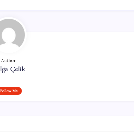
Author
lga Çelik
Follow Me