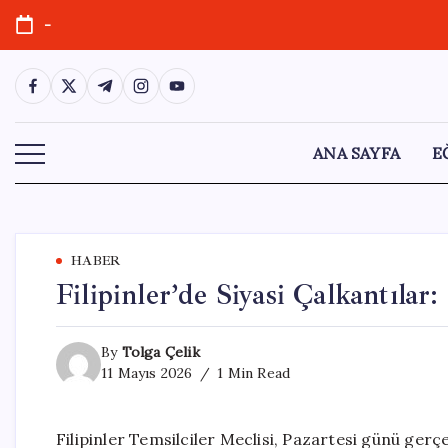
Skip
-
to
content
https://www.facebook.com/
https://twitter.com/
https://t.me/
https://www.instagram.com/
https://youtube.com/
ANA SAYFA
E
HABER
Filipinler’de Siyasi Çalkantıla
By
Tolga Çelik
11 Mayıs 2026
1 Min Read
Filipinler Temsilciler Meclisi, Pazartesi günü ge