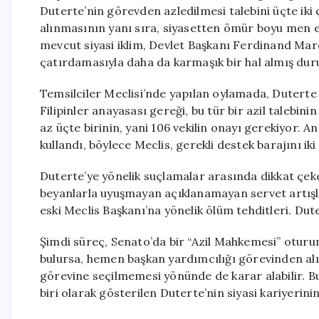
Duterte’nin görevden azledilmesi talebini üçte iki 
alınmasının yanı sıra, siyasetten ömür boyu men edi
mevcut siyasi iklim, Devlet Başkanı Ferdinand Marco
çatırdamasıyla daha da karmaşık bir hal almış du
Temsilciler Meclisi’nde yapılan oylamada, Duterte al
Filipinler anayasası gereği, bu tür bir azil talebinin
az üçte birinin, yani 106 vekilin onayı gerekiyor. A
kullandı, böylece Meclis, gerekli destek barajını ik
Duterte’ye yönelik suçlamalar arasında dikkat çeke
beyanlarla uyuşmayan açıklanamayan servet artışla
eski Meclis Başkanı’na yönelik ölüm tehditleri. Dute
Şimdi süreç, Senato’da bir “Azil Mahkemesi” oturu
bulursa, hemen başkan yardımcılığı görevinden alı
görevine seçilmemesi yönünde de karar alabilir. 
biri olarak gösterilen Duterte’nin siyasi kariyerin