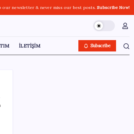
o our newsletter & never miss our best posts.
Subscribe Now!
TIM
İLETİŞİM
Subscribe
ı
SON YAZILAR
HPV’ye karşı geliştirilen sakız virüsü yüzde
93 azalttı