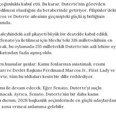
Görevden
çoğunlukla kabul etti. Bu karar, Duterte’nin görevden
Azli
lmesi olasılığını da beraberinde getiriyor. Filipinler’deki
için
s ve Duterte ailesinin geçmişteki güçlü iş birliğinin
rumda.
eyhindeki azil şikayeti büyük bir destekle kabul edildi.
 Senato’ya iletilmesi için Meclis’teki 318 milletvekilinin en
ncak, bu oylamada 255 milletvekili Duterte’nin azli lehine oy
i katından fazla aşmış oldu.
n hususlar şunlar: Kamu fonlarının suistimali, resmi
rı ve Devlet Başkanı Ferdinand Marcos Jr., First Lady ve
rte, tüm bu iddiaları kesin bir dille reddediyor.
mu ile devam edecek. Eğer Senato, Duterte’yi suçlu
nacak. Ayrıca, Senato, Duterte’nin bir daha kamu
Bu durum, 2028 başkanlık seçimlerinde en güçlü adaylarda
in sona ermesi anlamına gelebilir.