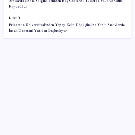
Afrika’da Ebola Salgını Yeniden Baş Gösterdi: Yüzlerce Vaka ve Ölüm
Kaydedildi
Next
Princeton Üniversitesi’nden Yapay Zeka Dönüşümüne Yanıt: Sınavlarda
İnsan Denetimi Yeniden Başlatılıyor
SON YAZILAR
Bellek Pazarında Yeni Dönem: HP ve Asus Çinli
Tedarikçilere Geçiyor
Zihin Okuyan Yapay Zeka Firması: Beynini Okutana
50 Dolar