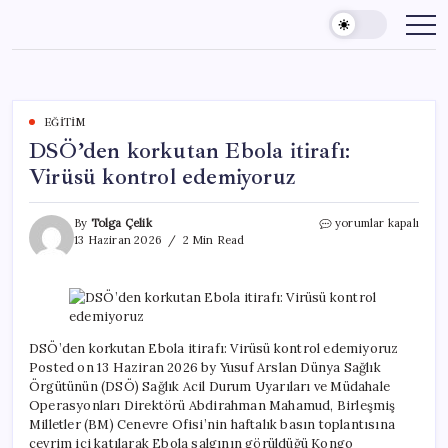
Skip
to
content
EĞITIM
DSÖ’den korkutan Ebola itirafı:
Virüsü kontrol edemiyoruz
DSÖ’den
By
Tolga Çelik
yorumlar kapalı
korkutan
13 Haziran 2026
2 Min Read
Ebola
itirafı:
Virüsü
kontrol
edemiyoruz
için
DSÖ’den korkutan Ebola itirafı: Virüsü kontrol edemiyoruz
Posted on 13 Haziran 2026 by Yusuf Arslan Dünya Sağlık
Örgütünün (DSÖ) Sağlık Acil Durum Uyarıları ve Müdahale
Operasyonları Direktörü Abdirahman Mahamud, Birleşmiş
Milletler (BM) Cenevre Ofisi’nin haftalık basın toplantısına
çevrim içi katılarak Ebola salgının görüldüğü Kongo