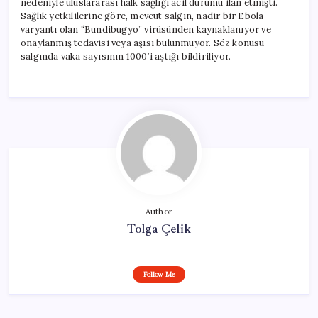
nedeniyle uluslararası halk sağlığı acil durumu ilan etmişti.
Sağlık yetkililerine göre, mevcut salgın, nadir bir Ebola
varyantı olan “Bundibugyo” virüsünden kaynaklanıyor ve
onaylanmış tedavisi veya aşısı bulunmuyor. Söz konusu
salgında vaka sayısının 1000’i aştığı bildiriliyor.
Author
Tolga Çelik
Follow Me