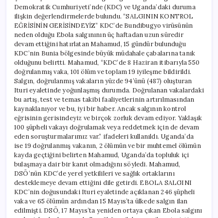
Demokratik Cumhuriyeti’nde (KDC) ve Uganda’daki duruma
ilişkin değerlendirmelerde bulundu. “SALGININ KONTROL
EĞRİSİNİN GERİSİNDEYİZ” KDC’de Bundibugyo virüsünün
neden olduğu Ebola salgınının üç haftadan uzun süredir
devam ettiğini hatırlatan Mahamud, 15 gündür bulunduğu
KDC’nin Bunia bölgesinde büyük müdahale çabalarına tanık
olduğunu belirtti. Mahamud, “KDC’de 8 Haziran itibarıyla 550
doğrulanmış vaka, 101 ölüm ve toplam 19 iyileşme bildirildi.
Salgın, doğrulanmış vakaların yüzde 94’ünü (487) oluşturan
Ituri eyaletinde yoğunlaşmış durumda. Doğrulanan vakalardaki
bu artış, test ve temas takibi faaliyetlerinin artırılmasından
kaynaklanıyor ve bu, iyi bir haber. Ancak salgının kontrol
eğrisinin gerisindeyiz ve birçok zorluk devam ediyor. Yaklaşık
100 şüpheli vakayı doğrulamak veya reddetmek için de devam
eden soruşturmalarımız var.” ifadeleri kullanıldı. Uganda’da
ise 19 doğrulanmış vakanın, 2 ölümün ve bir muhtemel ölümün
kayda geçtiğini belirten Mahamud, Uganda’da topluluk içi
bulaşmaya dair bir kanıt olmadığını söyledi. Mahamud,
DSÖ’nün KDC’de yerel yetkilileri ve sağlık ortaklarını
desteklemeye devam ettiğini dile getirdi. EBOLA SALGINI
KDC’nin doğusundaki Ituri eyaletinde açıklanan 246 şüpheli
vaka ve 65 ölümün ardından 15 Mayıs’ta ülkede salgın ilan
edilmişti. DSÖ, 17 Mayıs’ta yeniden ortaya çıkan Ebola salgını