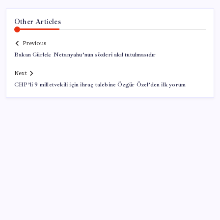
Other Articles
Previous
Bakan Gürlek: Netanyahu’nun sözleri akıl tutulmasıdır
Next
CHP’li 9 milletvekili için ihraç talebine Özgür Özel’den ilk yorum
SON YAZILAR
HPV’ye karşı geliştirilen sakız virüsü yüzde 93 azalttı