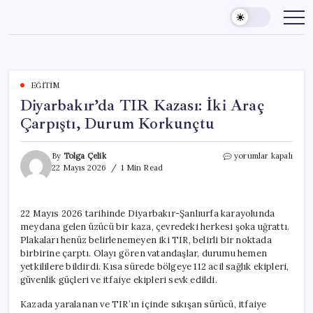
Skip
to
content
EĞITIM
Diyarbakır’da TIR Kazası: İki Araç
Çarpıştı, Durum Korkunçtu
Diyarbakır’da
By
Tolga Çelik
yorumlar kapalı
TIR
22 Mayıs 2026
1 Min Read
Kazası:
İki
Araç
22 Mayıs 2026 tarihinde Diyarbakır-Şanlıurfa karayolunda
Çarpıştı,
meydana gelen üzücü bir kaza, çevredeki herkesi şoka uğrattı.
Durum
Korkunçtu
Plakaları henüz belirlenemeyen iki TIR, belirli bir noktada
için
birbirine çarptı. Olayı gören vatandaşlar, durumu hemen
yetkililere bildirdi. Kısa sürede bölgeye 112 acil sağlık ekipleri,
güvenlik güçleri ve itfaiye ekipleri sevk edildi.
Kazada yaralanan ve TIR’ın içinde sıkışan sürücü, itfaiye