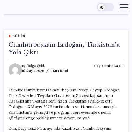
Skip
to
content
EĞITIM
Cumhurbaşkanı Erdoğan, Türkistan’a
Yola Çıktı
Cumhurbaşkanı
By
Tolga Çelik
yorumlar kapalı
Erdoğan,
15 Mayıs 2026
1 Min Read
Türkistan’a
Yola
Çıktı
Türkiye Cumhuriyeti Cumhurbaşkanı Recep Tayyip Erdoğan,
için
Türk Devletleri Teşkilatı Gayriresmi Zirvesi kapsamında
Kazakistan’ın Astana şehrinden Türkistan’a hareket etti.
Erdoğan, 13 Mayıs 2026 tarihinde resmi temaslar amacıyla
Kazakistan’a gelmişti ve programı çerçevesinde önemli
görüşmeler gerçekleştirmeye devam ediyor.
Dün, Bağımsızlık Sarayı’nda Kazakistan Cumhurbaşkanı