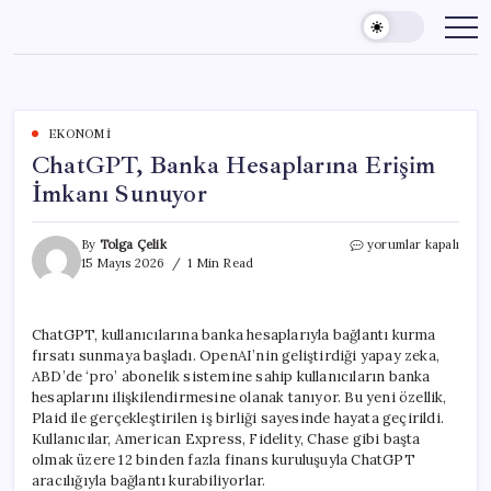
Skip
to
content
EKONOMI
ChatGPT, Banka Hesaplarına Erişim
İmkanı Sunuyor
ChatGPT,
By
Tolga Çelik
yorumlar kapalı
Banka
15 Mayıs 2026
1 Min Read
Hesaplarına
Erişim
İmkanı
ChatGPT, kullanıcılarına banka hesaplarıyla bağlantı kurma
Sunuyor
fırsatı sunmaya başladı. OpenAI’nin geliştirdiği yapay zeka,
için
ABD’de ‘pro’ abonelik sistemine sahip kullanıcıların banka
hesaplarını ilişkilendirmesine olanak tanıyor. Bu yeni özellik,
Plaid ile gerçekleştirilen iş birliği sayesinde hayata geçirildi.
Kullanıcılar, American Express, Fidelity, Chase gibi başta
olmak üzere 12 binden fazla finans kuruluşuyla ChatGPT
aracılığıyla bağlantı kurabiliyorlar.