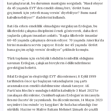
karşılaştırarak, bu durumun mantığını sorguladı. “Nasıl oluyor
da 45 yaşında EYT’den emekli olmuş biri, ‘devlet bana
geçinmek için yeterli maaş versin’ diyebiliyor? Bunu nasıl
kabullenebiliyor?” ifadelerini kullandı.
Batı’da erken emeklilik olmadığını vurgulayan Erdoğan, bu
ülkelerdeki çalışma disiplinini örnek göstererek, daha ileri
yaşlarda çalışan insanları anlattı. “Başka ülkelerde insanlar
60-65 yaşında çalışmaya devam ediyor. 70 yaşında Amerika’da
birisi masalara servis yapıyor. Bizde ise 45 yaşında ‘devlet
bana geçim aylığı versin’ deniliyor” şeklinde konuştu.
Türk toplumu için en büyük tehdidin tembellik olduğunu
savunan Erdoğan, çalışkan bireylerin ödüllendirilmesi
gerektiğini belirtti.
Bilal Erdoğan’ın eleştirdiği EYT düzenlemesi, 8 Eylül 1999
tarihinden önce işe başlayan vatandaşların yaş şartı
aranmaksızın emekli olabilmesine olanak tanıyor. AK
Parti’nin Meclis’e sunduğu teklifin kabulüyle 3 Mart 2023’te
yasalaşan düzenleme, Cumhurbaşkanı Erdoğan’ın imzasıyla
Resmi Gazete’de yayımlandı. Bu düzenlemenin, 14 Mayıs 2023
seçimleri öncesinde ‘oy kaygıları’ ile hızla hazırlandığı öne
sürüldü. Hazine ve Maliye Bakanı Mehmet Şimşek de çeşitli