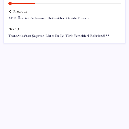
Previous
ABD Üretici Enflasyonu Beklentileri Geride Bıraktı
Next
TasteAtlas’tan Şaşırtan Liste: En İyi Türk Yemekleri Belirlendi**
SON YAZILAR
VakıfBank ikinci çeyrekte 16,7 milyar TL net kâr elde
etti
Bellek Pazarında Yeni Dönem: HP ve Asus Çinli