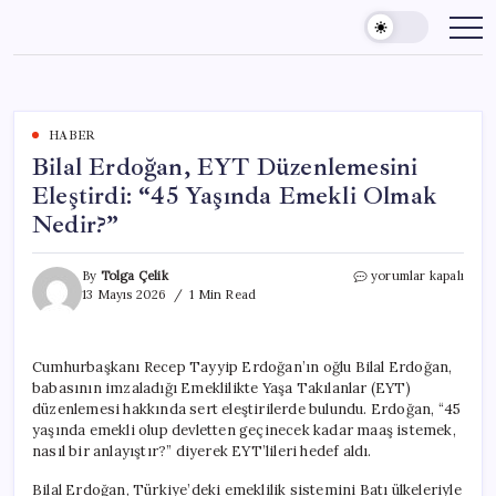
Skip
to
content
HABER
Bilal Erdoğan, EYT Düzenlemesini
Eleştirdi: “45 Yaşında Emekli Olmak
Nedir?”
Bilal
By
Tolga Çelik
yorumlar kapalı
Erdoğan,
13 Mayıs 2026
1 Min Read
EYT
Düzenlemesini
Eleştirdi:
Cumhurbaşkanı Recep Tayyip Erdoğan’ın oğlu Bilal Erdoğan,
“45
babasının imzaladığı Emeklilikte Yaşa Takılanlar (EYT)
Yaşında
Emekli
düzenlemesi hakkında sert eleştirilerde bulundu. Erdoğan, “45
Olmak
yaşında emekli olup devletten geçinecek kadar maaş istemek,
Nedir?”
nasıl bir anlayıştır?” diyerek EYT’lileri hedef aldı.
için
Bilal Erdoğan, Türkiye’deki emeklilik sistemini Batı ülkeleriyle