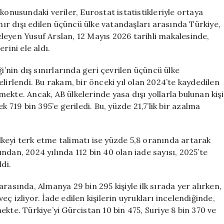
Etme
konusundaki veriler, Eurostat istatistikleriyle ortaya
Hareketine
ınır dışı edilen üçüncü ülke vatandaşları arasında Türkiye,
Devam
celeyen Yusuf Arslan, 12 Mayıs 2026 tarihli makalesinde,
Ediyor:
rini ele aldı.
Şok
Edici
i’nin dış sınırlarında geri çevrilen üçüncü ülke
Rapor
lirlendi. Bu rakam, bir önceki yıl olan 2024’te kaydedilen
için
rmekte. Ancak, AB ülkelerinde yasa dışı yollarla bulunan kişi
k 719 bin 395’e geriledi. Bu, yüzde 21,7’lik bir azalma
keyi terk etme talimatı ise yüzde 5,8 oranında artarak
dından, 2024 yılında 112 bin 40 olan iade sayısı, 2025’te
di.
r arasında, Almanya 29 bin 295 kişiyle ilk sırada yer alırken,
veç izliyor. İade edilen kişilerin uyrukları incelendiğinde,
lmekte. Türkiye’yi Gürcistan 10 bin 475, Suriye 8 bin 370 ve