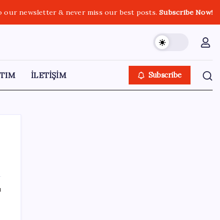
o our newsletter & never miss our best posts.
Subscribe Now!
TIM
İLETİŞİM
Subscribe
SON YAZILAR
ı
HPV’ye karşı geliştirilen sakız virüsü yüzde
93 azalttı