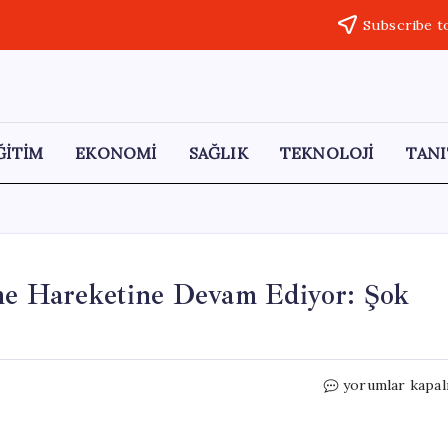
Subscribe t
ĞİTİM
EKONOMİ
SAĞLIK
TEKNOLOJİ
TANI
tme Hareketine Devam Ediyor: Şok
Avrupa,
yorumlar kapal
Türkleri
Sınır
Dışı