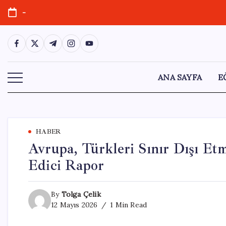
Skip
-
to
content
https://www.facebook.com/
https://twitter.com/
https://t.me/
https://www.instagram.com/
https://youtube.com/
ANA SAYFA
E
HABER
Avrupa, Türkleri Sınır Dışı E
Edici Rapor
By
Tolga Çelik
12 Mayıs 2026
1 Min Read