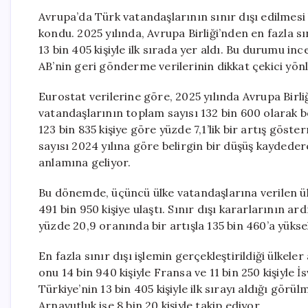
Avrupa’da Türk vatandaşlarının sınır dışı edilmesi 
kondu. 2025 yılında, Avrupa Birliği’nden en fazla s
13 bin 405 kişiyle ilk sırada yer aldı. Bu durumu in
AB’nin geri gönderme verilerinin dikkat çekici yönle
Eurostat verilerine göre, 2025 yılında Avrupa Birliğ
vatandaşlarının toplam sayısı 132 bin 600 olarak be
123 bin 835 kişiye göre yüzde 7,1’lik bir artış göste
sayısı 2024 yılına göre belirgin bir düşüş kaydedere
anlamına geliyor.
Bu dönemde, üçüncü ülke vatandaşlarına verilen ül
491 bin 950 kişiye ulaştı. Sınır dışı kararlarının ar
yüzde 20,9 oranında bir artışla 135 bin 460’a yüksel
En fazla sınır dışı işlemin gerçekleştirildiği ülkele
onu 14 bin 940 kişiyle Fransa ve 11 bin 250 kişiyle İs
Türkiye’nin 13 bin 405 kişiyle ilk sırayı aldığı görü
Arnavutluk ise 8 bin 20 kişiyle takip ediyor.