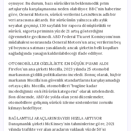
oynuyor. Bu durum, bazı sürücülerin beklenmedik prim
artışlarıyla karşılaşmasına neden olabiliyor. BBC’nin haberine
göre, General Motors, sürücü verilerini LexisNexis adlı bir
veri aracısına aktardı. Bir sürücünün yalnızca altı aylık
seyahat geçmişi, 130 sayfalık bir rapora dönüştürüldü ve
sürücü, sigorta priminin yüzde 21 artış gösterdiğini
öğrenmekte gecikmedi. ABD Federal Ticaret Komisyonu’nun
müdahalesi sonrasında General Motors’un araç verilerini beş
yıl boyunca satması yasaklandı; ancak şirketin belli koşulları
sağladığında yasağın kaldırılabileceği ifade ediliyor.
OTOMOBİLLER GİZLİLİKTE EN DÜŞÜK PUANI ALDI
Firefox’un ana şirketi Mozilla, 2023 yılında 25 otomobil
markasının gizlilik politikalarını inceledi. Sonuç olarak, hiçbir
markanın Mozilla’nın güvenlik standartlarını karşılayamadığı
ortaya çıktı. Mozilla, otomobilleri “bugüne kadar
incelediğimiz en kötü ürün kategorisi” olarak nitelendirdi.
Son dönemde, ABD’de yolda olan yeni düzenlemeler,
otomobillere gelişmiş sürücü izleme sistemlerini zorunlu
kılmayı hedefliyor.
BAĞLANTILI ARAÇLARIN SAYISI HIZLA ARTIYOR
Danışmanlık şirketi McKinsey’nin tahminlerine göre, 2021
yılında trafikte yer alan araçların yaklaşık yüzde 50’si