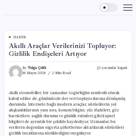
Skip
to
content
HABER
Akıllı Araçlar Verilerinizi Topluyor:
Gizlilik Endişeleri Artıyor
Akıllı
By
Tolga Çelik
yorumlar kapalı
Araçlar
16 Mayıs 2026
2 Min Read
Verilerinizi
Topluyor:
Gizlilik
Akıllı otomobiller, bir zamanlar özgürlüğün sembolü olarak
Endişeleri
kabul edilse de, günümüzde dev veri toplayıcılarına dönüşmüş
Artıyor
için
durumda. İnternete bağlı modern araçlar, sürücülerin yol
alışkanlıklarının yanı sıra, konum bilgisi, yüz ifadeleri, göz
hareketleri, sağlık durumu ve günlük rutinleri gibi kişisel
bilgileri de ayrıntılı bir şekilde kaydediyor. Uzmanlar, bu
verilerin doğrudan sigorta şirketlerine aktarılarak sürücüleri
gizlilik tuzaklarına sürüklediğini vurguluyor.