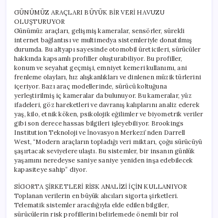
GÜNÜMÜZ ARAÇLARI BÜYÜK BİR VERİ HAVUZU
OLUŞTURUYOR
Günümüz araçları, gelişmiş kameralar, sensörler, sürekli
internet bağlantısı ve multimedya sistemleriyle donatılmış
durumda. Bu altyapı sayesinde otomobil üreticileri, sürücüler
hakkında kapsamlı profiller oluşturabiliyor. Bu profiller,
konum ve seyahat geçmişi, emniyet kemeri kullanımı, ani
frenleme olayları, hız alışkanlıkları ve dinlenen müzik türlerini
içeriyor. Bazı araç modellerinde, sürücü koltuğuna
yerleştirilmiş iç kameralar da bulunuyor. Bu kameralar, yüz
ifadeleri, göz hareketleri ve davranış kalıplarını analiz ederek
yaş, kilo, etnik köken, psikolojik eğilimler ve biyometrik veriler
gibi son derece hassas bilgileri işleyebiliyor. Brookings
Institution Teknoloji ve İnovasyon Merkezi’nden Darrell
West, “Modern araçların topladığı veri miktarı, çoğu sürücüyü
şaşırtacak seviyelere ulaştı. Bu sistemler, bir insanın günlük
yaşamını neredeyse saniye saniye yeniden inşa edebilecek
kapasiteye sahip” diyor.
SİGORTA ŞİRKETLERİ RİSK ANALİZİ İÇİN KULLANIYOR
Toplanan verilerin en büyük alıcıları sigorta şirketleri.
Telematik sistemler aracılığıyla elde edilen bilgiler,
sürücülerin risk profillerini belirlemede önemli bir rol