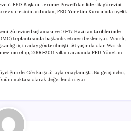
Yeni
 mevcut FED Başkanı Jerome Powell’dan liderlik görevini
FED
görev süresinin ardından, FED Yönetim Kurulu’nda üyelik
Başkanı
Oldu
için
yeni görevine başlaması ve 16-17 Haziran tarihlerinde
FOMC) toplantısında başkanlık etmesi bekleniyor. Warsh,
nlığı için aday gösterilmişti. 56 yaşında olan Warsh,
 mezunu olup, 2006-2011 yılları arasında FED Yönetim
iğini de 45’e karşı 51 oyla onaylamıştı. Bu gelişmeler,
önüm noktası olarak değerlendiriliyor.