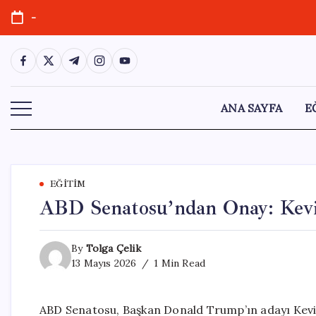
Skip
-
to
content
https://www.facebook.com/
https://twitter.com/
https://t.me/
https://www.instagram.com/
https://youtube.com/
ANA SAYFA
E
EĞITIM
ABD Senatosu’ndan Onay: Kev
By
Tolga Çelik
13 Mayıs 2026
1 Min Read
ABD Senatosu, Başkan Donald Trump’ın adayı Kevin