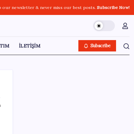
o our newsletter & never miss our best posts.
Subscribe Now!
TIM
İLETİŞİM
Subscribe
ı
SON YAZILAR
HPV’ye karşı geliştirilen sakız virüsü yüzde
93 azalttı