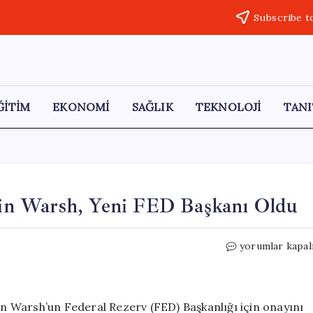
Subscribe t
ĞİTİM
EKONOMİ
SAĞLIK
TEKNOLOJİ
TANI
in Warsh, Yeni FED Başkanı Oldu
ABD
yorumlar kapal
Senatosu’ndan
Onay:
Kevin
Warsh,
 Warsh’un Federal Rezerv (FED) Başkanlığı için onayını