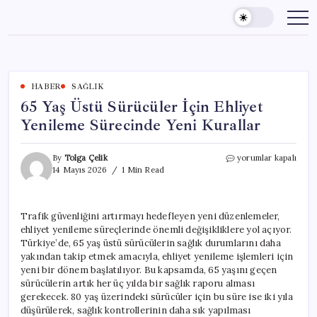
Skip
to
content
HABER
SAĞLIK
65 Yaş Üstü Sürücüler İçin Ehliyet
Yenileme Sürecinde Yeni Kurallar
65
By
Tolga Çelik
yorumlar kapalı
Yaş
14 Mayıs 2026
1 Min Read
Üstü
Sürücüler
İçin
Trafik güvenliğini artırmayı hedefleyen yeni düzenlemeler,
Ehliyet
ehliyet yenileme süreçlerinde önemli değişikliklere yol açıyor.
Yenileme
Sürecinde
Türkiye’de, 65 yaş üstü sürücülerin sağlık durumlarını daha
Yeni
yakından takip etmek amacıyla, ehliyet yenileme işlemleri için
Kurallar
yeni bir dönem başlatılıyor. Bu kapsamda, 65 yaşını geçen
için
sürücülerin artık her üç yılda bir sağlık raporu alması
gerekecek. 80 yaş üzerindeki sürücüler için bu süre ise iki yıla
düşürülerek, sağlık kontrollerinin daha sık yapılması