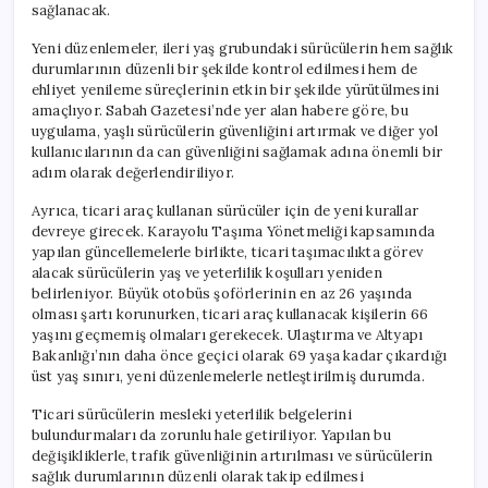
sağlanacak.
Yeni düzenlemeler, ileri yaş grubundaki sürücülerin hem sağlık
durumlarının düzenli bir şekilde kontrol edilmesi hem de
ehliyet yenileme süreçlerinin etkin bir şekilde yürütülmesini
amaçlıyor. Sabah Gazetesi’nde yer alan habere göre, bu
uygulama, yaşlı sürücülerin güvenliğini artırmak ve diğer yol
kullanıcılarının da can güvenliğini sağlamak adına önemli bir
adım olarak değerlendiriliyor.
Ayrıca, ticari araç kullanan sürücüler için de yeni kurallar
devreye girecek. Karayolu Taşıma Yönetmeliği kapsamında
yapılan güncellemelerle birlikte, ticari taşımacılıkta görev
alacak sürücülerin yaş ve yeterlilik koşulları yeniden
belirleniyor. Büyük otobüs şoförlerinin en az 26 yaşında
olması şartı korunurken, ticari araç kullanacak kişilerin 66
yaşını geçmemiş olmaları gerekecek. Ulaştırma ve Altyapı
Bakanlığı’nın daha önce geçici olarak 69 yaşa kadar çıkardığı
üst yaş sınırı, yeni düzenlemelerle netleştirilmiş durumda.
Ticari sürücülerin mesleki yeterlilik belgelerini
bulundurmaları da zorunlu hale getiriliyor. Yapılan bu
değişikliklerle, trafik güvenliğinin artırılması ve sürücülerin
sağlık durumlarının düzenli olarak takip edilmesi