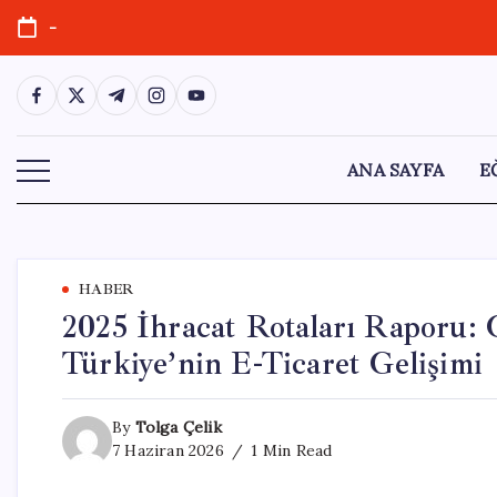
Skip
-
to
content
https://www.facebook.com/
https://twitter.com/
https://t.me/
https://www.instagram.com/
https://youtube.com/
ANA SAYFA
E
HABER
2025 İhracat Rotaları Raporu
Türkiye’nin E-Ticaret Gelişimi
By
Tolga Çelik
7 Haziran 2026
1 Min Read