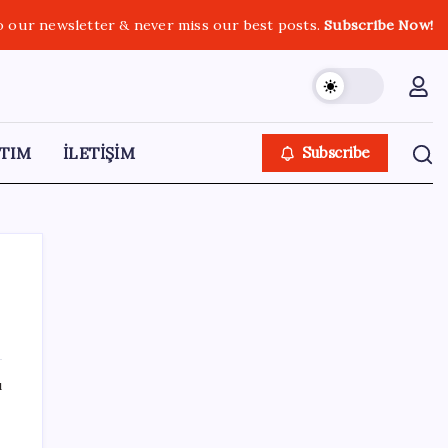
o our newsletter & never miss our best posts.
Subscribe Now!
TIM
İLETİŞİM
Subscribe
SON YAZILAR
ı
HPV’ye karşı geliştirilen sakız virüsü yüzde
93 azalttı