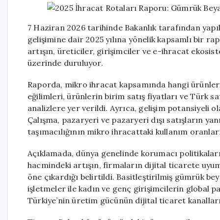
7 Haziran 2026 tarihinde Bakanlık tarafından yapıl
gelişimine dair 2025 yılına yönelik kapsamlı bir ra
artışın, üreticiler, girişimciler ve e-ihracat ekosis
üzerinde duruluyor.
Raporda, mikro ihracat kapsamında hangi ürünlerin
eğilimleri, ürünlerin birim satış fiyatları ve Türk 
analizlere yer verildi. Ayrıca, gelişim potansiyeli o
Çalışma, pazaryeri ve pazaryeri dışı satışların yanı
taşımacılığının mikro ihracattaki kullanım oranları
Açıklamada, dünya genelinde korumacı politikalar
hacmindeki artışın, firmaların dijital ticarete uyu
öne çıkardığı belirtildi. Basitleştirilmiş gümrük b
işletmeler ile kadın ve genç girişimcilerin global p
Türkiye’nin üretim gücünün dijital ticaret kanalla