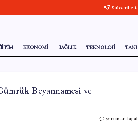
Subscribe t
ĞİTİM
EKONOMİ
SAĞLIK
TEKNOLOJİ
TANI
: Gümrük Beyannamesi ve
2025
yorumlar kapal
İhracat
Rotaları
Raporu: