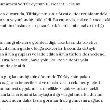
Gümrük
Beyannamesi
an duyuruda, Türkiye’nin sınır ötesi e-ticaret alanındaki
ve
porun yayımlandığı bildirildi. Bu raporda, mikro ihracattak
Türkiye’nin
teminin uluslararası pazarlardaki etkisini nasıl artırdığı
E-
Ticaret
Gelişimi
için
 hangi ülkelere gönderildiği, ülke bazında tüketici
satıcılarının güçlü olduğu sektörler hakkında detaylı
lan ürün grupları ve iade edilen ürün türleri de incelendi.
 sıra, kara yolu, hava yolu, Ro-Ro ve deniz yolu
nı da ele aldı.
ın güç kazandığı bir dönemde Türkiye’nin paket
m sağlama becerilerini ve uluslararası rekabet güçlerini
eyannamesi uygulaması, özellikle küçük ve orta ölçekli
azarlara erişimini kolaylaştırdığı vurgulandı. Bu durum,
rı üzerinden daha fazla görünür hale gelmesini sağladı.